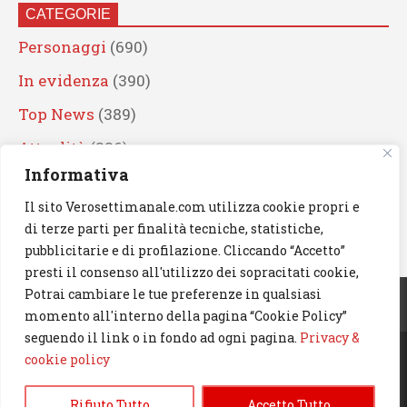
CATEGORIE
Personaggi
(690)
In evidenza
(390)
Top News
(389)
Attualità
(336)
Informativa
Eventi
(330)
Il sito Verosettimanale.com utilizza cookie propri e
Artisti
(241)
di terze parti per finalità tecniche, statistiche,
News
(239)
pubblicitarie e di profilazione. Cliccando “Accetto”
presti il consenso all'utilizzo dei sopracitati cookie,
Cerca
Potrai cambiare le tue preferenze in qualsiasi
momento all'interno della pagina “Cookie Policy”
seguendo il link o in fondo ad ogni pagina.
Privacy &
cookie policy
© 2023 Verosettimanale.com. All rights reserved.
Rifiuto Tutto
Accetto Tutto