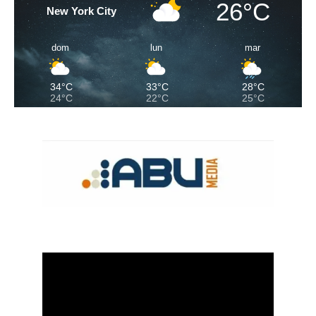
26°C
New York City
dom
lun
mar
34°C
33°C
28°C
24°C
22°C
25°C