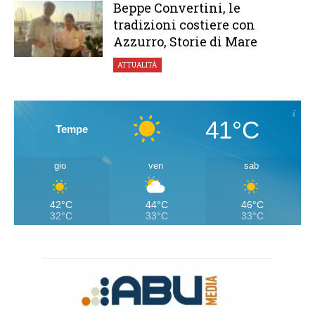
Beppe Convertini, le
tradizioni costiere con
Azzurro, Storie di Mare
ATTUALITÀ
41°C
Tempe
gio
ven
sab
42°C
44°C
46°C
32°C
33°C
33°C