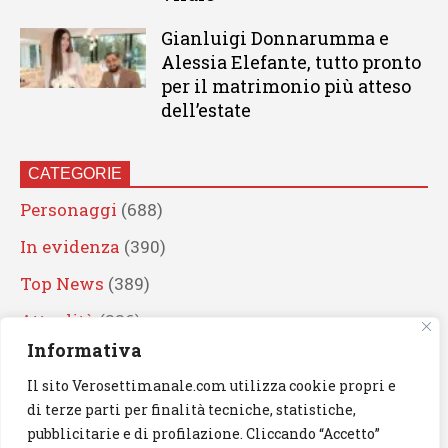
Gianluigi Donnarumma e
Alessia Elefante, tutto pronto
per il matrimonio più atteso
dell’estate
CATEGORIE
Personaggi
(688)
In evidenza
(390)
Top News
(389)
Attualità
(336)
Informativa
Eventi
(330)
Il sito Verosettimanale.com utilizza cookie propri e
Artisti
(241)
di terze parti per finalità tecniche, statistiche,
News
(238)
pubblicitarie e di profilazione. Cliccando “Accetto”