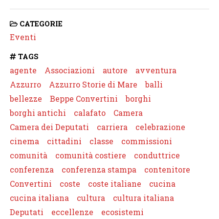
CATEGORIE
Eventi
TAGS
agente
Associazioni
autore
avventura
Azzurro
Azzurro Storie di Mare
balli
bellezze
Beppe Convertini
borghi
borghi antichi
calafato
Camera
Camera dei Deputati
carriera
celebrazione
cinema
cittadini
classe
commissioni
comunità
comunità costiere
conduttrice
conferenza
conferenza stampa
contenitore
Convertini
coste
coste italiane
cucina
cucina italiana
cultura
cultura italiana
Deputati
eccellenze
ecosistemi