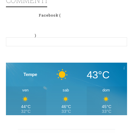
Facebook (
)
43°C
Tempe
ven
sab
dom
44°C
46°C
45°C
32°C
33°C
33°C