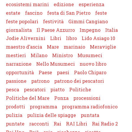
ecosistemi marini
edizione
esperienza
estate
fascino
festa di San Pietro
feste
feste popolari
festività
Gimmi Cangiano
giornalista
Il Paese Azzurro
Impegno
Italia
Jodie Alivernini
Libri
libro
Lido Asiago 10
maestro d’ascia
Mare
marinaio
Meraviglie
mestieri
Milano
Ministro
Musumeci
narrazione
Nello Musumeci
nuovo libro
opportunità
Paese
paesi
Paolo Chiparo
passione
patrono
patrono dei pescatori
pesca
pescatori
piatto
Politiche
Politiche del Mare
Ponza
processioni
prodotti
programma
programma radiofonico
pulizia
pulizia delle spiagge
puntata
puntate
racconti
Rai
RAI Libri
Rai Radio 2