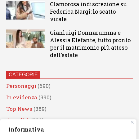
Clamorosa indiscrezione su
Federica Nargi: lo scatto
virale
Gianluigi Donnarumma e
Alessia Elefante, tutto pronto
per il matrimonio più atteso
dell’estate
CATEGORIE
Personaggi
(690)
In evidenza
(390)
Top News
(389)
Attualità
(336)
Informativa
Eventi
(330)