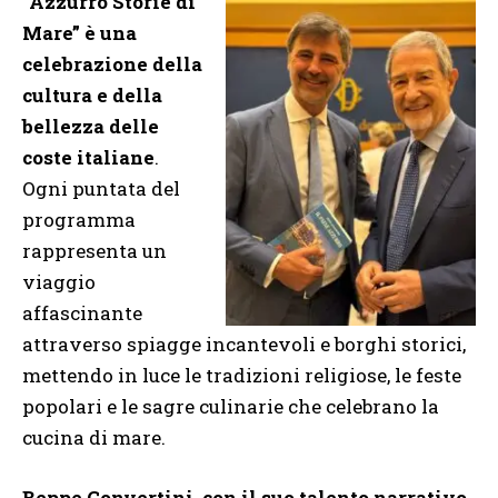
“Azzurro Storie di
Mare” è una
celebrazione della
cultura e della
bellezza delle
coste italiane
.
Ogni puntata del
programma
rappresenta un
viaggio
affascinante
attraverso spiagge incantevoli e borghi storici,
mettendo in luce le tradizioni religiose, le feste
popolari e le sagre culinarie che celebrano la
cucina di mare.
Beppe Convertini, con il suo talento narrativo,