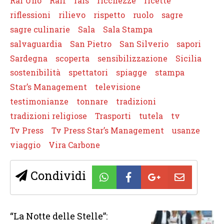
Rai Uno
Rai1
rais
ricchezze
ricette
riflessioni
rilievo
rispetto
ruolo
sagre
sagre culinarie
Sala
Sala Stampa
salvaguardia
San Pietro
San Silverio
sapori
Sardegna
scoperta
sensibilizzazione
Sicilia
sostenibilità
spettatori
spiagge
stampa
Star’s Management
televisione
testimonianze
tonnare
tradizioni
tradizioni religiose
Trasporti
tutela
tv
Tv Press
Tv Press Star’s Management
usanze
viaggio
Vira Carbone
Condividi
“La Notte delle Stelle”: