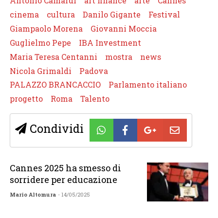
Antonio Camardi
art finance
arte
Cannes
cinema
cultura
Danilo Gigante
Festival
Giampaolo Morena
Giovanni Moccia
Guglielmo Pepe
IBA Investment
Maria Teresa Centanni
mostra
news
Nicola Grimaldi
Padova
PALAZZO BRANCACCIO
Parlamento italiano
progetto
Roma
Talento
Condividi
Cannes 2025 ha smesso di
sorridere per educazione
Mario Altomura
- 14/05/2025