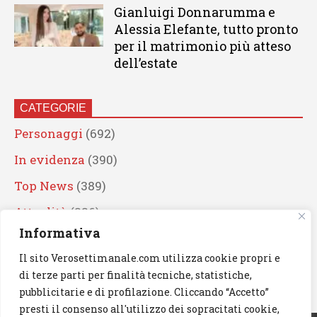
Gianluigi Donnarumma e
Alessia Elefante, tutto pronto
per il matrimonio più atteso
dell’estate
CATEGORIE
Personaggi
(692)
In evidenza
(390)
Top News
(389)
Attualità
(336)
Informativa
Eventi
(330)
Il sito Verosettimanale.com utilizza cookie propri e
Artisti
(241)
di terze parti per finalità tecniche, statistiche,
News
(239)
pubblicitarie e di profilazione. Cliccando “Accetto”
presti il consenso all'utilizzo dei sopracitati cookie,