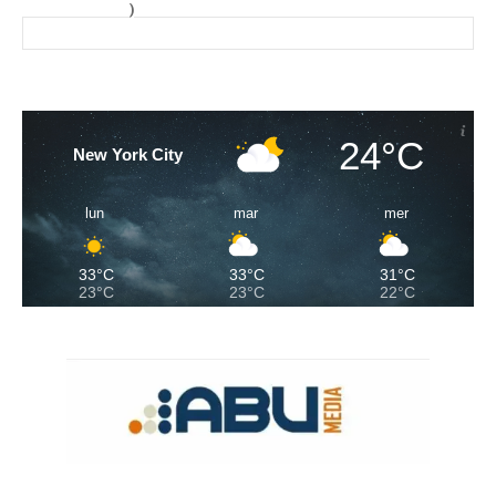
)
24°C
New York City
lun
mar
mer
33°C
33°C
31°C
23°C
23°C
22°C