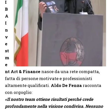
I
B
A
I
n
v
e
st
m
e
nt Art & Finance
nasce da una rete compatta,
fatta di persone motivate e professionisti
altamente qualificati.
Aldo De Fenza
racconta
con orgoglio:
«Il nostro team ottiene risultati perché crede
profondamente nella visione condivisa. Nessuno