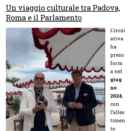
Un viaggio culturale tra Padova,
Roma e il Parlamento
L’inizi
ativa
ha
preso
form
a nel
giug
no
2024
,
con
l’alles
timen
to