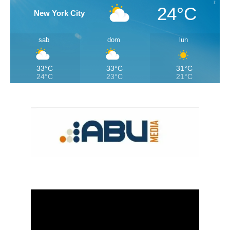
24°C
New York City
sab
dom
lun
33°C
33°C
31°C
24°C
23°C
21°C