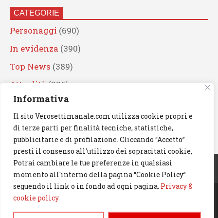
CATEGORIE
Personaggi
(690)
In evidenza
(390)
Top News
(389)
Attualità
(336)
Informativa
Eventi
(330)
Il sito Verosettimanale.com utilizza cookie propri e
Artisti
(241)
di terze parti per finalità tecniche, statistiche,
News
(239)
pubblicitarie e di profilazione. Cliccando “Accetto”
presti il consenso all'utilizzo dei sopracitati cookie,
Cerca
Potrai cambiare le tue preferenze in qualsiasi
momento all'interno della pagina “Cookie Policy”
seguendo il link o in fondo ad ogni pagina.
Privacy &
cookie policy
© 2023 Verosettimanale.com. All rights reserved.