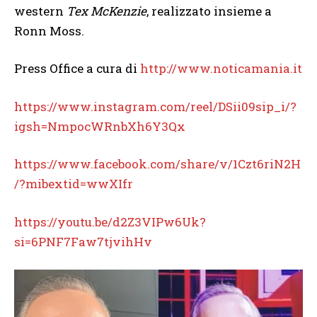
western
Tex McKenzie
, realizzato insieme a
Ronn Moss.
Press Office a cura di
http://www.noticamania.it
https://www.instagram.com/reel/DSii09sip_i/?
igsh=NmpocWRnbXh6Y3Qx
https://www.facebook.com/share/v/1Czt6riN2H
/?mibextid=wwXIfr
https://youtu.be/d2Z3VIPw6Uk?
si=6PNF7Faw7tjvihHv