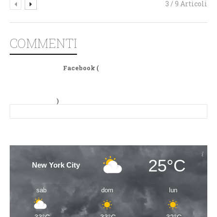
3 / 9 Articoli
COMMENTI
Facebook (
)
25°C
New York City
sab
dom
lun