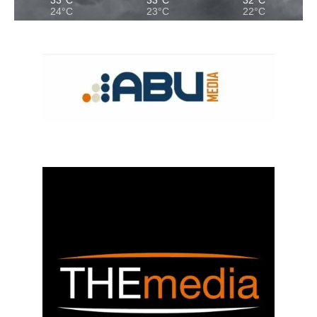
33°C
33°C
32°C
24°C
23°C
22°C