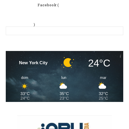
Facebook (
)
24°C
New York City
dom
lun
mar
33°C
35°C
32°C
24°C
23°C
25°C