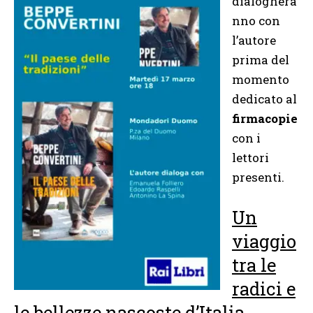
dialoghera
nno con
l’autore
prima del
momento
dedicato al
firmacopie
con i
lettori
presenti.
Un
viaggio
tra le
radici e
le bellezze nascoste d’Italia