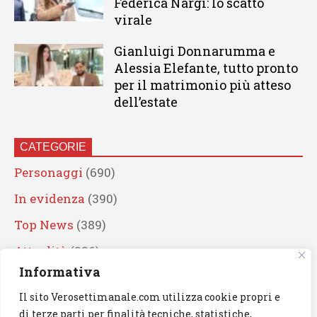
Federica Nargi: lo scatto
virale
Gianluigi Donnarumma e
Alessia Elefante, tutto pronto
per il matrimonio più atteso
dell’estate
CATEGORIE
Personaggi
(690)
In evidenza
(390)
Top News
(389)
Attualità
(336)
Informativa
Eventi
(330)
Il sito Verosettimanale.com utilizza cookie propri e
Artisti
(241)
di terze parti per finalità tecniche, statistiche,