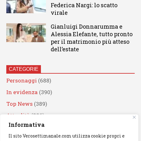
Federica Nargi: lo scatto
virale
Gianluigi Donnarumma e
Alessia Elefante, tutto pronto
per il matrimonio più atteso
dell’estate
CATEGORIE
Personaggi
(688)
In evidenza
(390)
Top News
(389)
Attualità
(336)
Informativa
Eventi
(330)
Il sito Verosettimanale.com utilizza cookie propri e
Artisti
(241)