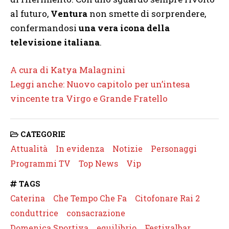
al futuro,
Ventura
non smette di sorprendere,
confermandosi
una vera icona della
televisione italiana
.
A cura di Katya Malagnini
Leggi anche: Nuovo capitolo per un’intesa
vincente tra Virgo e Grande Fratello
CATEGORIE
Attualità
In evidenza
Notizie
Personaggi
Programmi TV
Top News
Vip
TAGS
Caterina
Che Tempo Che Fa
Citofonare Rai 2
conduttrice
consacrazione
Domenica Sportiva
equilibrio
Festivalbar