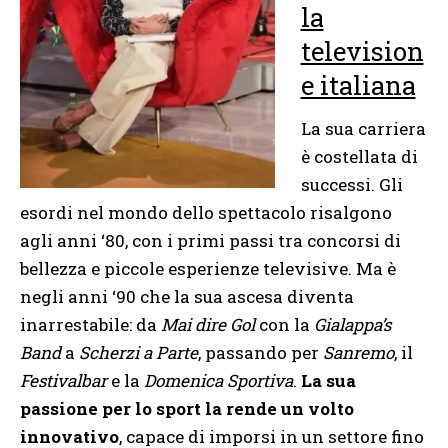
la
television
e italiana
La sua carriera
è costellata di
successi. Gli
esordi nel mondo dello spettacolo risalgono
agli anni ‘80, con i primi passi tra concorsi di
bellezza e piccole esperienze televisive. Ma è
negli anni ‘90 che la sua ascesa diventa
inarrestabile: da
Mai dire Gol
con la
Gialappa’s
Band
a
Scherzi a Parte
, passando per
Sanremo
, il
Festivalbar
e la
Domenica Sportiva
.
La sua
passione per lo sport la rende un volto
innovativo
, capace di imporsi in un settore fino