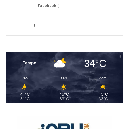
Facebook (
)
34°C
Tempe
ven
sab
dom
44°C
45°C
43°C
31°C
33°C
33°C