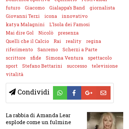
futuro
Giacomo
Gialappa’s Band
giornalista
Giovanni Terzi
icona
innovativo
katya Malagnini
L’Isola dei Famosi
Mai dire Gol
Nicolò
presenza
Quelli che il Calcio
Rai
reality
regina
riferimento
Sanremo
Scherzi a Parte
scrittore
sfide
Simona Ventura
spettacolo
sport
Stefano Bettarini
successo
televisione
vitalità
Condividi
La rabbia di Amanda Lear
esplode come un fulmine