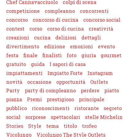
Chef Cannavacciuolo
colpi di scena
competizione
compleanno
concorrenti
concorso
concorso di cucina
concorso social
contest
corso
corso di cucina
creatività
creazioni
cucina
deliziosi
dettagli
divertimento
edizione
emozioni
evento
festa
finale
finalisti
foto
giuria
gourmet
gratuito
guida
I sapori di casa
impiattamenti
Impiatto Forte
Instagram
novità
occasione
opportunità
Outlets
Party
party di compleanno
perdere
piatto
piazza
Premi
prestigioso
principale
pubblico
riconoscimenti
ristorante
segreto
social
sorprese
spettacolari
stelle Michelin
Stories
Style
tema
titolo
trofeo
Vicolungo
Vicolungo The Style Outlets