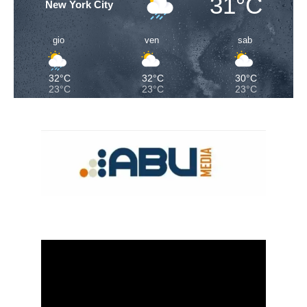
31°C
New York City
gio
ven
sab
32°C
32°C
30°C
23°C
23°C
23°C