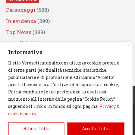
Personaggi
(688)
In evidenza
(390)
Top News
(389)
Attualità
(336)
Informativa
Eventi
(330)
Il sito Verosettimanale.com utilizza cookie propri e
Artisti
(241)
di terze parti per finalità tecniche, statistiche,
News
(238)
pubblicitarie e di profilazione. Cliccando “Accetto”
presti il consenso all'utilizzo dei sopracitati cookie,
Cerca
Potrai cambiare le tue preferenze in qualsiasi
momento all'interno della pagina “Cookie Policy”
seguendo il link o in fondo ad ogni pagina.
Privacy &
cookie policy
© 2023 Verosettimanale.com. All rights reserved.
Rifiuto Tutto
Accetto Tutto