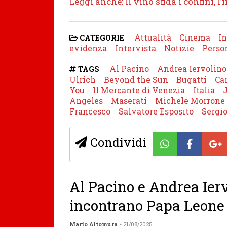
Leggi anche: Il vino sfida i confini, 
Attualità
Cinema
In
CATEGORIE
evidenza
Intervista
Notizie
Perso
Al Pacino
Andrea Iervolino
TAGS
Ulrich
Beyond the Sun
Bugatti
Ca
You
Il Mercante di Venezia
Italia
Angeles
Maserati
Michele Morrone
Francesco
Salvatore Esposito
Sergio
Condividi
Al Pacino e Andrea Ier
incontrano Papa Leone
Mario Altomura
- 21/08/2025