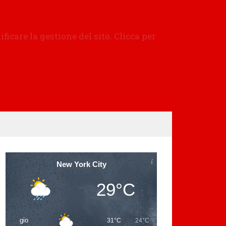
New York City
29°C
gio
31°C
24°C