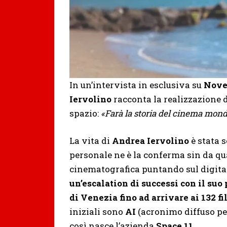
In un’intervista in esclusiva su
Nove
Iervolino
racconta la realizzazione 
spazio:
«Farà la storia del cinema mond
La vita di
Andrea Iervolino
è stata 
personale ne è la conferma sin da qua
cinematografica puntando sul digital
un’escalation di successi con il suo
di Venezia fino ad arrivare ai 132 fi
iniziali sono
AI
(acronimo diffuso per 
così nasce l’azienda
Space 11
.