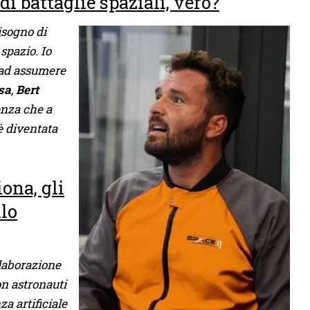
di battaglie spaziali, vero?
isogno di
spazio. Io
 ad assumere
sa
,
Bert
cenza che a
è diventata
ona, gli
llo
llaborazione
on astronauti
za artificiale