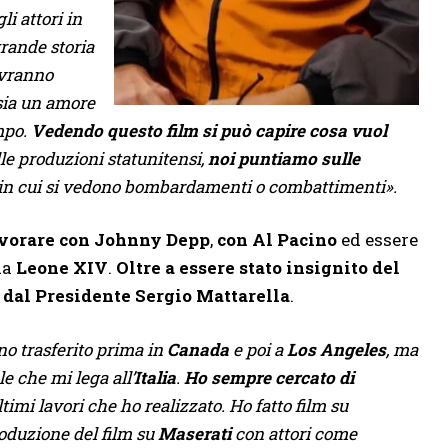
i attori in
rande storia
ovranno
 sia un amore
mpo.
Vedendo questo film si può capire cosa vuol
lle produzioni statunitensi,
noi puntiamo sulle
fi in cui si vedono bombardamenti o combattimenti».
avorare con
Johnny Depp
,
con Al Pacino
ed essere
da
Leone XIV
.
Oltre a essere stato insignito del
a dal Presidente Sergio Mattarella
.
no trasferito prima in
Canada
e poi a
Los Angeles
, ma
e che mi lega all’
Italia
.
Ho sempre cercato di
ltimi lavori che ho realizzato. Ho fatto film su
roduzione del film su
Maserati
con attori come