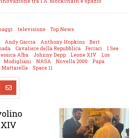
l’innovazione tra I.A. blockchain e spazio
naggi
televisione
Top News
Andy Garcia
Anthony Hopkins
Bert
nada
Cavaliere della Repubblica
Ferrari
I See
Jessica Alba
Johnny Depp
Leone XIV
Los
Modigliani
NASA
Novella 2000
Papa
 Mattarella
Space 11
volino
 XIV