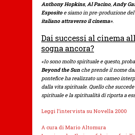
Anthony Hopkins
,
Al Pacino
,
Andy Gar
Esposito
e siamo in pre-produzione del
italiano attraverso il cinema»
.
Dai successi al cinema al
sogna ancora?
«Io sono molto spirituale e questo, prob
Beyond the Sun
che prende il nome dall
pontefice ha realizzato un cameo interp
dalla vita spirituale. Quello che succ
spirituale e la spiritualità di riporta a e
Leggi l’intervista su Novella 2000
A cura di Mario Altomura