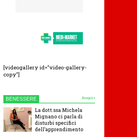
[videogallery id="video-gallery-
copy"]
Scopri
BENESSERE
La dott.ssa Michela
Mignano ci parla di
disturbi specifici
dell’apprendimento