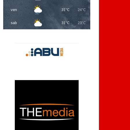
ven
31°C
24°C
sab
31°C
23°C