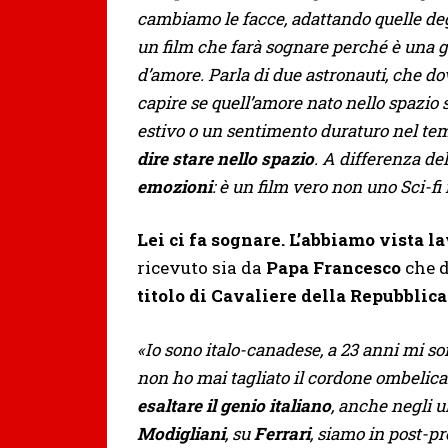
cambiamo le facce, adattando quelle degl
un film che farà sognare perché è una g
d’amore. Parla di due astronauti, che d
capire se quell’amore nato nello spazio
estivo o un sentimento duraturo nel te
dire stare nello spazio
. A differenza de
emozioni
: è un film vero non uno Sci-
Lei ci fa sognare. L’abbiamo vista l
ricevuto sia da
Papa Francesco
che 
titolo di Cavaliere della Repubblic
«Io sono italo-canadese, a 23 anni mi so
non ho mai tagliato il cordone ombelical
esaltare il genio italiano
, anche negli u
Modigliani
, su
Ferrari
, siamo in post-p