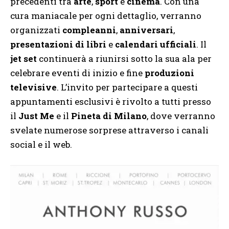
precedenti tra
arte
,
sport
e
cinema
. Con una
cura maniacale per ogni dettaglio, verranno
organizzati
compleanni
,
anniversari
,
presentazioni di libri
e
calendari ufficiali
. Il
jet set
continuerà a riunirsi sotto la sua ala per
celebrare eventi di inizio e fine
produzioni
televisive
. L’invito per partecipare a questi
appuntamenti esclusivi è rivolto a tutti presso
il
Just Me
e il
Pineta di Milano
, dove verranno
svelate numerose sorprese attraverso i canali
social e il web.