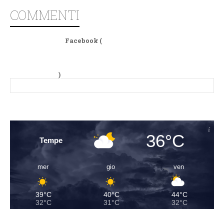
COMMENTI
Facebook (
)
36°C
Tempe
mer
gio
ven
39°C
40°C
44°C
32°C
31°C
32°C