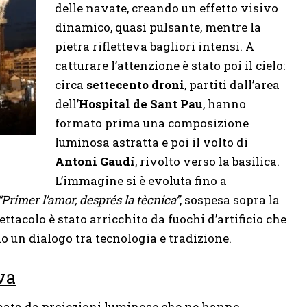
delle navate, creando un effetto visivo
dinamico, quasi pulsante, mentre la
pietra rifletteva bagliori intensi. A
catturare l’attenzione è stato poi il cielo:
circa
settecento droni
, partiti dall’area
dell’
Hospital de Sant Pau
, hanno
formato prima una composizione
luminosa astratta e poi il volto di
Antoni Gaudí
, rivolto verso la basilica.
L’immagine si è evoluta fino a
“Primer l’amor, després la tècnica”
, sospesa sopra la
ttacolo è stato arricchito da fuochi d’artificio che
 un dialogo tra tecnologia e tradizione.
va
nimata da proiezioni luminose che ne hanno