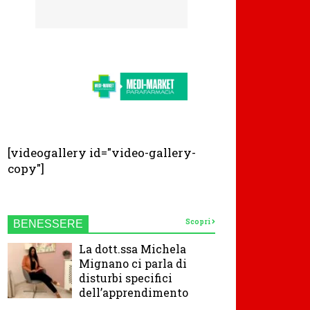
[videogallery id="video-gallery-
copy"]
Scopri
BENESSERE
La dott.ssa Michela
Mignano ci parla di
disturbi specifici
dell’apprendimento