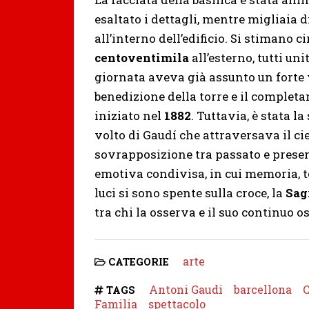
esaltato i dettagli, mentre migliaia 
all’interno dell’edificio. Si stimano c
centoventimila
all’esterno, tutti uni
giornata aveva già assunto un forte v
benedizione della torre e il complet
iniziato nel
1882
. Tuttavia, è stata l
volto di Gaudí che attraversava il ci
sovrapposizione tra passato e presen
emotiva condivisa, in cui memoria, te
luci si sono spente sulla croce, la
Sag
tra chi la osserva e il suo continuo os
arte
CATEGORIE
Antoni Gaudi
barcellona
C
TAGS
Familia
spettacolo