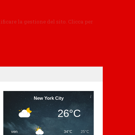
New York City
26°C
ven
34°C
25°C