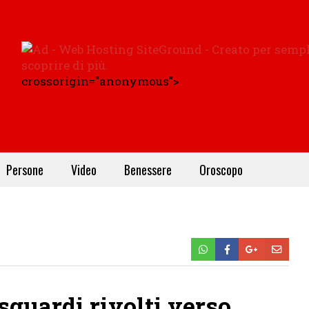
crossorigin="anonymous">
Persone
Video
Benessere
Oroscopo
sguardi rivolti verso