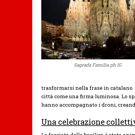
Sagrada Familia ph IG
trasformarsi nella frase in catalano
città come una firma luminosa. Lo spe
hanno accompagnato i droni, creando
Una celebrazione colletti
La facciata della basilica è stata a