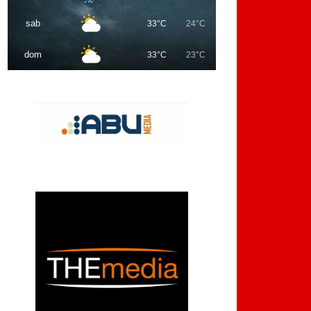
sab
33°C
24°C
dom
33°C
23°C