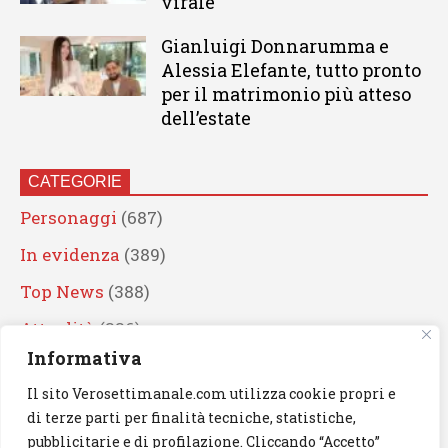
virale
Gianluigi Donnarumma e
Alessia Elefante, tutto pronto
per il matrimonio più atteso
dell’estate
CATEGORIE
Personaggi
(687)
In evidenza
(389)
Top News
(388)
Attualità
(336)
Informativa
Eventi
(330)
Il sito Verosettimanale.com utilizza cookie propri e
Artisti
(241)
di terze parti per finalità tecniche, statistiche,
News
(238)
pubblicitarie e di profilazione. Cliccando “Accetto”