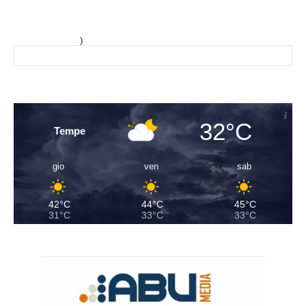
)
32°C
Tempe
gio
ven
sab
42°C
44°C
45°C
31°C
33°C
33°C