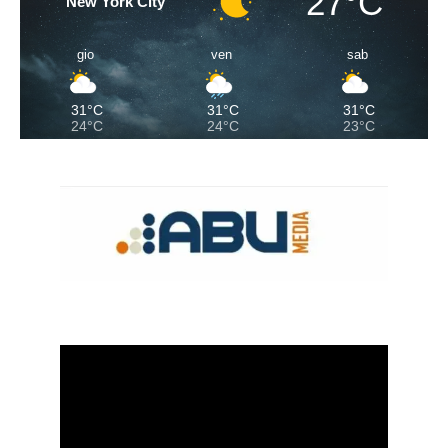
27°C
New York City
gio
ven
sab
31°C
31°C
31°C
24°C
24°C
23°C