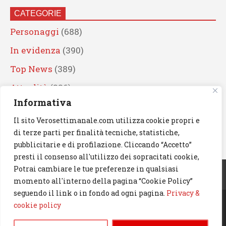
CATEGORIE
Personaggi
(688)
In evidenza
(390)
Top News
(389)
Attualità
(336)
Informativa
Eventi
(330)
Il sito Verosettimanale.com utilizza cookie propri e
Artisti
(241)
di terze parti per finalità tecniche, statistiche,
News
(238)
pubblicitarie e di profilazione. Cliccando “Accetto”
presti il consenso all'utilizzo dei sopracitati cookie,
Cerca
Potrai cambiare le tue preferenze in qualsiasi
momento all'interno della pagina “Cookie Policy”
seguendo il link o in fondo ad ogni pagina.
Privacy &
cookie policy
© 2023 Verosettimanale.com. All rights reserved.