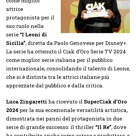
come miglior
attrice
protagonista per il
suo ruolo nella
serie
“I Leoni di
Sicilia”
, diretta da Paolo Genovese per Disney+.
La serie ha ottenuto il Ciak d’Oro Serie TV 2024
come miglior serie italiana per il pubblico
internazionale, consolidando il talento di Leone,
che si è distinta tra le attrici italiane più
apprezzate dal pubblico e dalla critica.
Luca Zingaretti
ha ricevuto il
SuperCiak d’Oro
2024
per la sua eccezionale versatilità artistica,
dimostrata nei panni del protagonista in due
serie di grande successo: il thriller
“Il Re”
, dove
ha contribuito anche come autore e produttore, e