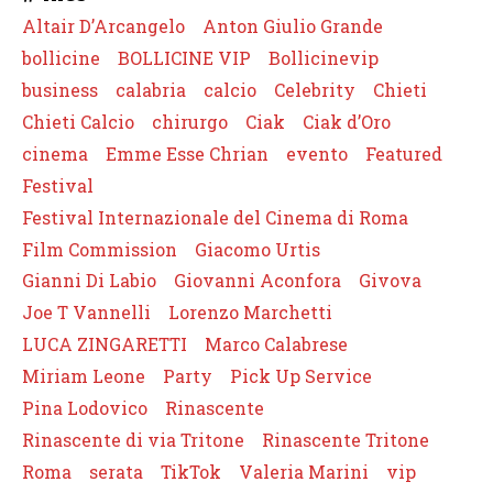
Altair D’Arcangelo
Anton Giulio Grande
bollicine
BOLLICINE VIP
Bollicinevip
business
calabria
calcio
Celebrity
Chieti
Chieti Calcio
chirurgo
Ciak
Ciak d’Oro
cinema
Emme Esse Chrian
evento
Featured
Festival
Festival Internazionale del Cinema di Roma
Film Commission
Giacomo Urtis
Gianni Di Labio
Giovanni Aconfora
Givova
Joe T Vannelli
Lorenzo Marchetti
LUCA ZINGARETTI
Marco Calabrese
Miriam Leone
Party
Pick Up Service
Pina Lodovico
Rinascente
Rinascente di via Tritone
Rinascente Tritone
Roma
serata
TikTok
Valeria Marini
vip