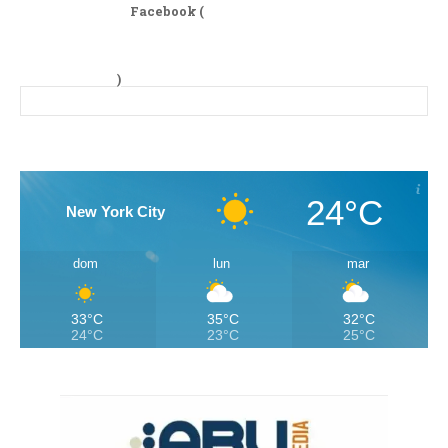
Facebook (
)
24°C
New York City
dom
lun
mar
33°C
35°C
32°C
24°C
23°C
25°C