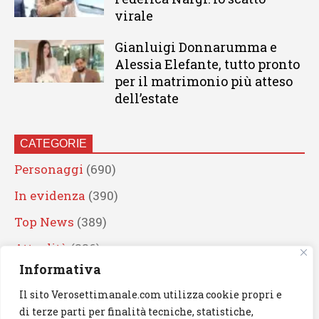
virale
Gianluigi Donnarumma e
Alessia Elefante, tutto pronto
per il matrimonio più atteso
dell’estate
CATEGORIE
Personaggi
(690)
In evidenza
(390)
Top News
(389)
Attualità
(336)
Informativa
Eventi
(330)
Il sito Verosettimanale.com utilizza cookie propri e
Artisti
(241)
di terze parti per finalità tecniche, statistiche,