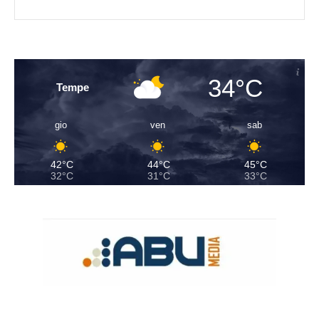
34°C
Tempe
gio
ven
sab
42°C
44°C
45°C
32°C
31°C
33°C