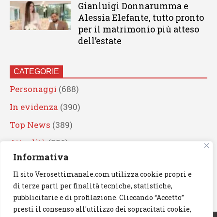
Gianluigi Donnarumma e
Alessia Elefante, tutto pronto
per il matrimonio più atteso
dell’estate
CATEGORIE
Personaggi
(688)
In evidenza
(390)
Top News
(389)
Attualità
(336)
Informativa
Eventi
(330)
Il sito Verosettimanale.com utilizza cookie propri e
Artisti
(241)
di terze parti per finalità tecniche, statistiche,
News
(238)
pubblicitarie e di profilazione. Cliccando “Accetto”
presti il consenso all'utilizzo dei sopracitati cookie,