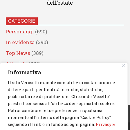
dell’estate
CATEGORIE
Personaggi
(690)
In evidenza
(390)
Top News
(389)
Attualità
(336)
Informativa
Eventi
(330)
Il sito Verosettimanale.com utilizza cookie propri e
Artisti
(241)
di terze parti per finalità tecniche, statistiche,
News
(239)
pubblicitarie e di profilazione. Cliccando “Accetto”
presti il consenso all'utilizzo dei sopracitati cookie,
Cerca
Potrai cambiare le tue preferenze in qualsiasi
momento all'interno della pagina “Cookie Policy”
seguendo il link o in fondo ad ogni pagina.
Privacy &