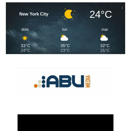
24°C
New York City
dom
lun
mar
33°C
35°C
32°C
24°C
23°C
25°C