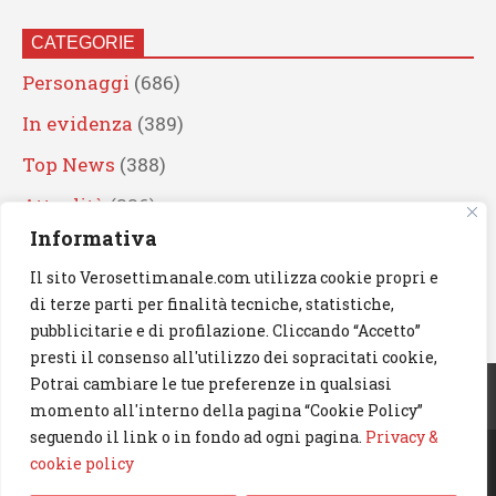
CATEGORIE
Personaggi
(686)
In evidenza
(389)
Top News
(388)
Attualità
(336)
Informativa
Eventi
(330)
Il sito Verosettimanale.com utilizza cookie propri e
Artisti
(241)
di terze parti per finalità tecniche, statistiche,
News
(238)
pubblicitarie e di profilazione. Cliccando “Accetto”
presti il consenso all'utilizzo dei sopracitati cookie,
Cerca
Potrai cambiare le tue preferenze in qualsiasi
momento all'interno della pagina “Cookie Policy”
seguendo il link o in fondo ad ogni pagina.
Privacy &
cookie policy
© 2023 Verosettimanale.com. All rights reserved.