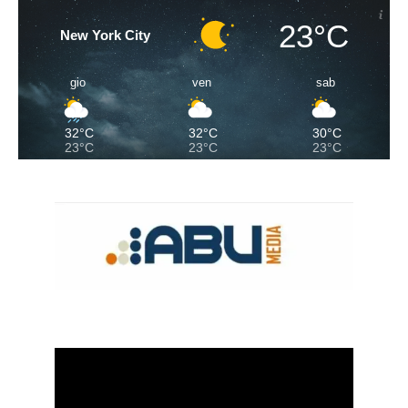
23°C
New York City
gio
ven
sab
32°C
32°C
30°C
23°C
23°C
23°C