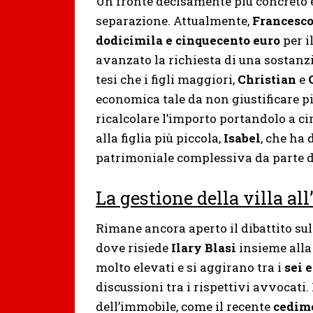
Un fronte decisamente più concreto è
separazione. Attualmente,
Francesco
dodicimila e cinquecento euro
per i
avanzato la richiesta di una sostanzi
tesi che i figli maggiori,
Christian
e
economica tale da non giustificare più
ricalcolare l’importo portandolo a ci
alla figlia più piccola,
Isabel
, che ha 
patrimoniale complessiva da parte de
La gestione della villa al
Rimane ancora aperto il dibattito sul
dove risiede
Ilary Blasi
insieme alla 
molto elevati e si aggirano tra i
sei 
discussioni tra i rispettivi avvocati.
dell’immobile, come il recente
cedime