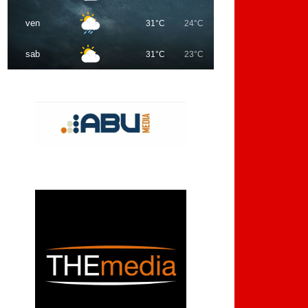
ven
31°C
24°C
sab
31°C
23°C