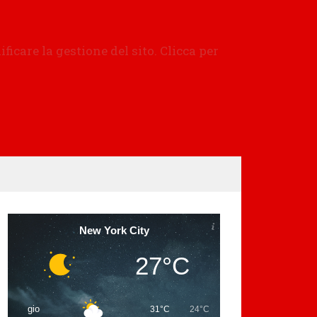
New York City
27°C
gio
31°C
24°C