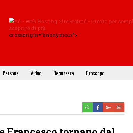
crossorigin="anonymous">
Persone
Video
Benessere
Oroscopo
 e Francesco tornano dal