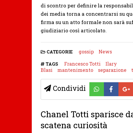
di scontro per definire la responsabil
dei media torna a concentrarsi su qu
firma su un atto formale non sarà su
giudiziario così articolato.
gossip
News
CATEGORIE
Francesco Totti
Ilary
TAGS
Blasi
mantenimento
separazione
Condividi
Chanel Totti sparisce da
scatena curiosità