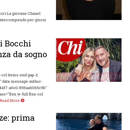
tori La giovane Chanel
 interrompendo per giorni
i Bocchi
nza da sogno
x-col items-end gap-2
" data-message-author-
f-44f7-a0c0-895aa6065c9b"
s="flex w-full flex-col
Read More
zze: prima