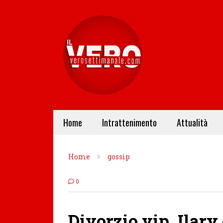
Home
Intrattenimento
Attualità
Home
gossip
0
Divorzio vip, Ilary