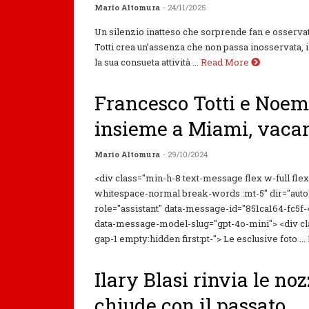
Mario Altomura
- 24/11/2025
Un silenzio inatteso che sorprende fan e osserva
Totti crea un’assenza che non passa inosservata,
la sua consueta attività ...
Read More
Francesco Totti e Noem
insieme a Miami, vaca
Mario Altomura
- 29/10/2024
<div class="min-h-8 text-message flex w-full fle
whitespace-normal break-words :mt-5" dir="auto
role="assistant" data-message-id="851ca164-fc5
data-message-model-slug="gpt-4o-mini"> <div clas
gap-1 empty:hidden first:pt-"> Le esclusive foto ...
Ilary Blasi rinvia le no
chiude con il passato