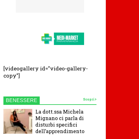
[videogallery id="video-gallery-
copy"]
Scopri
BENESSERE
La dott.ssa Michela
Mignano ci parla di
disturbi specifici
dell’apprendimento