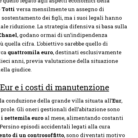
 quello legato agli aspetti economici della
 Totti
versa mensilmente un assegno di
l sostentamento dei figli, ma i suoi legali hanno
ale riduzione. La strategia difensiva si basa sulla
Chanel
, godano ormai di un’indipendenza
 quella cifra. L’obiettivo sarebbe quello di
rca
quattromila euro
, destinati esclusivamente
dieci anni, previa valutazione della situazione
lla giudice.
l’Eur e i costi di manutenzione
la conduzione della grande villa situata all’
Eur
,
prole. Gli oneri gestionali dell’abitazione sono
e i settemila euro
al mese, alimentando costanti
 Persino episodi accidentali legati alla cura
nto di un controsoffitto
, sono diventati motivo