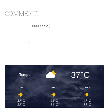
COMMENTI
Facebook (
)
37°C
Tempe
gio
ven
sab
42°C
44°C
45°C
32°C
31°C
33°C