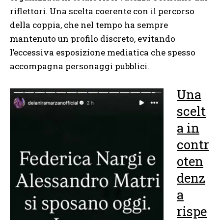
riflettori. Una scelta coerente con il percorso
della coppia, che nel tempo ha sempre
mantenuto un profilo discreto, evitando
l’eccessiva esposizione mediatica che spesso
accompagna personaggi pubblici.
Una
scelt
a in
contr
oten
denz
a
rispe