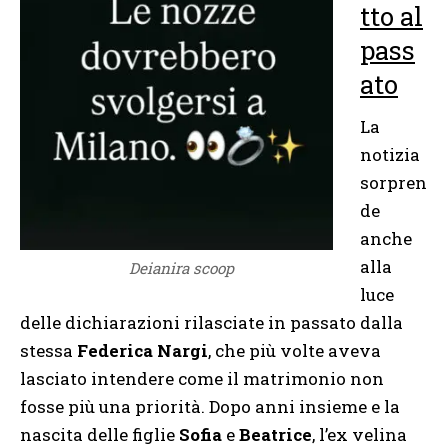
tto al
pass
ato
La
notizia
sorpren
de
anche
alla
Deianira scoop
luce
delle dichiarazioni rilasciate in passato dalla
stessa
Federica Nargi
, che più volte aveva
lasciato intendere come il matrimonio non
fosse più una priorità. Dopo anni insieme e la
nascita delle figlie
Sofia
e
Beatrice
, l’ex velina