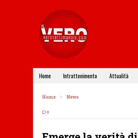
Home
Intrattenimento
Attualità
Home
News
0
Emerge la verità d