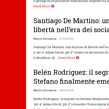
il gossip su un possibile matrimonio segreto tra A
Read More
Santiago De Martino: un
libertà nell’era dei soci
Mario Altomura
- 27/04/2026
Santiago De Martino: una lezione di libertà nell'e
2 :mt-4 :inline-block :pb-2">Dietro la decisione d
il desiderio di ...
Read More
Belén Rodriguez: il segr
Stefano finalmente em
Mario Altomura
- 08/05/2026
Belén Rodriguez: il segreto su Stefano finalmen
:mt-4 :inline-block :pb-2">Amedeo Venza lancia l