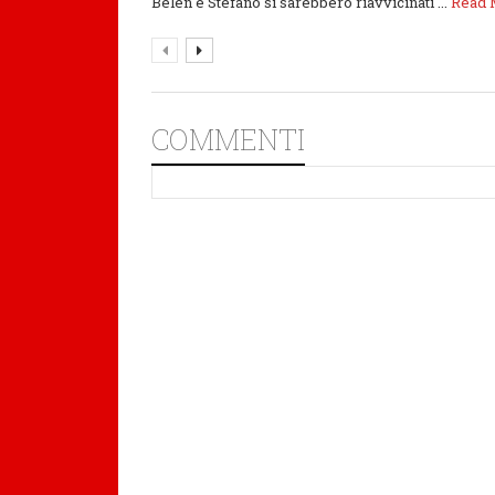
Belén e Stefano si sarebbero riavvicinati ...
Read
COMMENTI