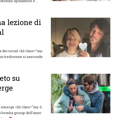
ntonino Spinalbese e ...
a lezione di
al
ra dei social <h2 class="my-
i un tredicenne si nasconde
eto su
erge
te emerge <h2 class="my-2
a bomba gossip dell'anno: