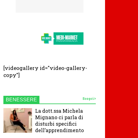
[videogallery id="video-gallery-
copy"]
Scopri
BENESSERE
La dott.ssa Michela
Mignano ci parla di
disturbi specifici
dell’apprendimento