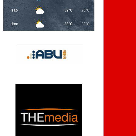
sab
32°C
23°C
dom
33°C
23°C