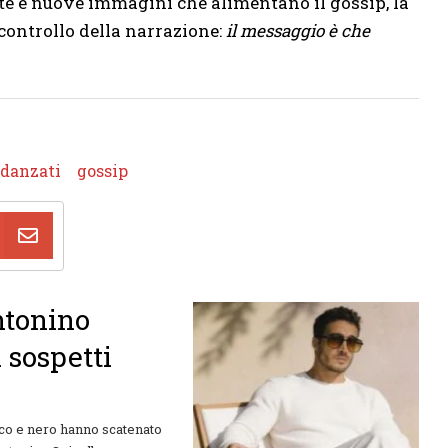
te e nuove immagini che alimentano il gossip, la
controllo della narrazione:
il messaggio è che
idanzati
gossip
ntonino
 sospetti
nco e nero hanno scatenato