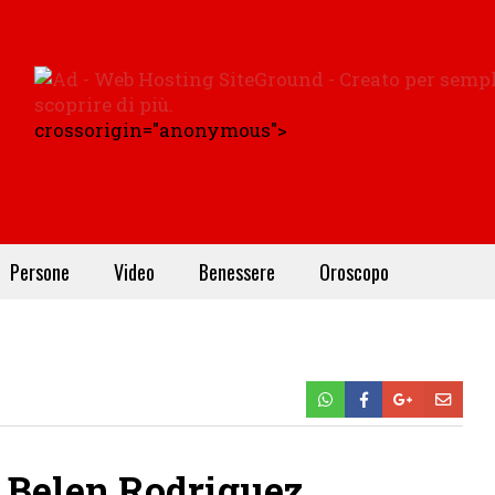
crossorigin="anonymous">
Persone
Video
Benessere
Oroscopo
i Belen Rodriguez,