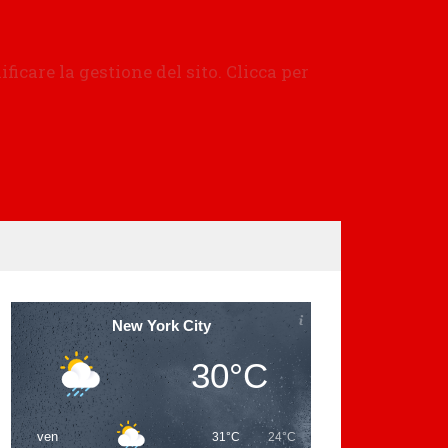
New York City
30°C
ven
31°C
24°C