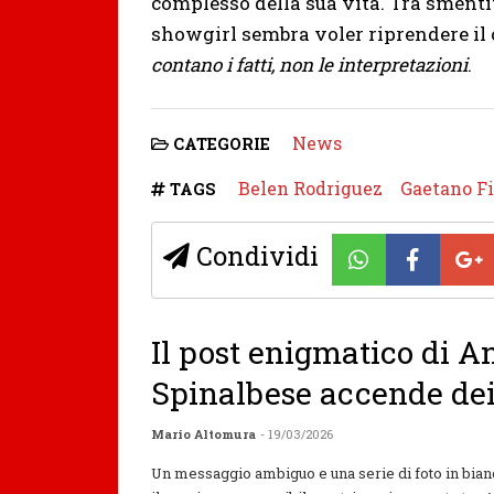
complesso della sua vita. Tra smenti
showgirl sembra voler riprendere il 
contano i fatti, non le interpretazioni
.
News
CATEGORIE
Belen Rodriguez
Gaetano F
TAGS
Condividi
Il post enigmatico di A
Spinalbese accende dei
Mario Altomura
- 19/03/2026
Un messaggio ambiguo e una serie di foto in bia