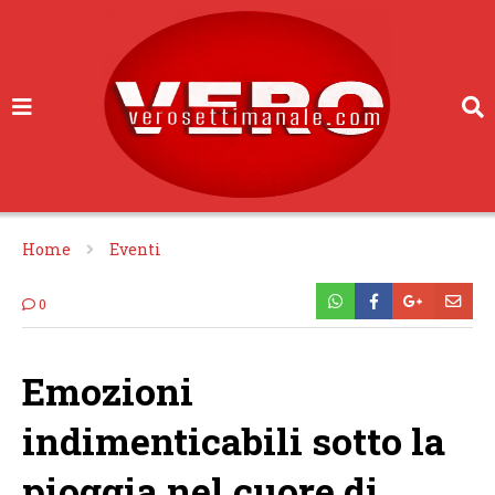
Home
Eventi
0
Emozioni
indimenticabili sotto la
pioggia nel cuore di