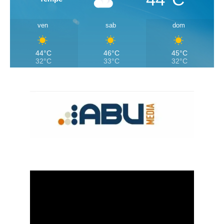
ven
sab
dom
44°C
46°C
45°C
32°C
33°C
32°C