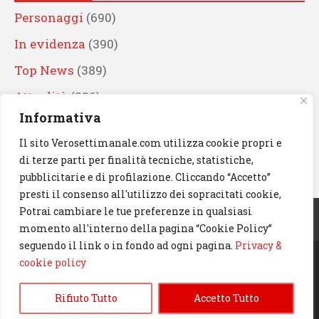
Personaggi
(690)
In evidenza
(390)
Top News
(389)
Attualità
(336)
Informativa
Eventi
(330)
Il sito Verosettimanale.com utilizza cookie propri e
Artisti
(241)
di terze parti per finalità tecniche, statistiche,
News
(239)
pubblicitarie e di profilazione. Cliccando “Accetto”
presti il consenso all'utilizzo dei sopracitati cookie,
Cerca
Potrai cambiare le tue preferenze in qualsiasi
momento all'interno della pagina “Cookie Policy”
seguendo il link o in fondo ad ogni pagina.
Privacy &
cookie policy
© 2023 Verosettimanale.com. All rights reserved.
Rifiuto Tutto
Accetto Tutto