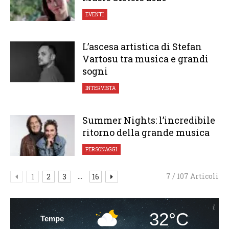
EVENTI
L’ascesa artistica di Stefan
Vartosu tra musica e grandi
sogni
INTERVISTA
Summer Nights: l’incredibile
ritorno della grande musica
PERSONAGGI
...
7 / 107 Articoli
1
2
3
16
32°C
Tempe