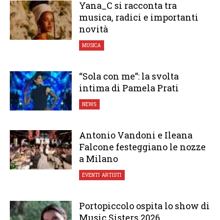
Yana_C si racconta tra
musica, radici e importanti
novità
MUSICA
“Sola con me”: la svolta
intima di Pamela Prati
NEWS
Antonio Vandoni e Ileana
Falcone festeggiano le nozze
a Milano
EVENTI
,
ARTISTI
Portopiccolo ospita lo show di
Music Sisters 2026