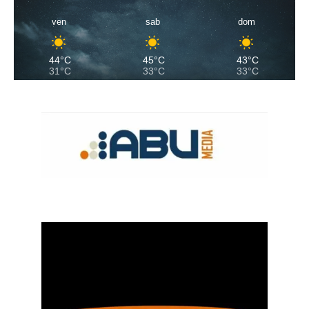
ven
sab
dom
44°C
45°C
43°C
31°C
33°C
33°C