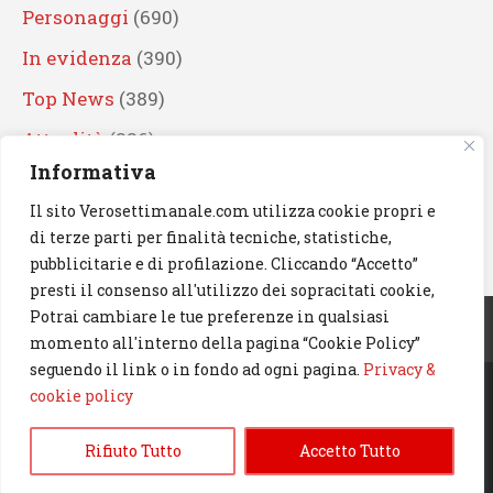
Personaggi
(690)
In evidenza
(390)
Top News
(389)
Attualità
(336)
Informativa
Eventi
(330)
Il sito Verosettimanale.com utilizza cookie propri e
Artisti
(241)
di terze parti per finalità tecniche, statistiche,
News
(238)
pubblicitarie e di profilazione. Cliccando “Accetto”
presti il consenso all'utilizzo dei sopracitati cookie,
Cerca
Potrai cambiare le tue preferenze in qualsiasi
momento all'interno della pagina “Cookie Policy”
seguendo il link o in fondo ad ogni pagina.
Privacy &
cookie policy
© 2023 Verosettimanale.com. All rights reserved.
Rifiuto Tutto
Accetto Tutto
Informativa Privacy & Cookie Policy