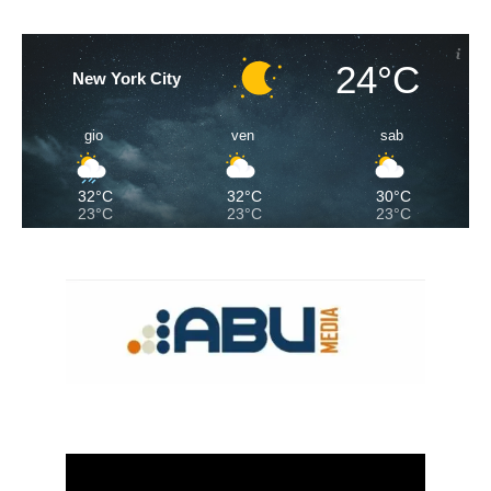
24°C
New York City
gio
ven
sab
32°C
32°C
30°C
23°C
23°C
23°C