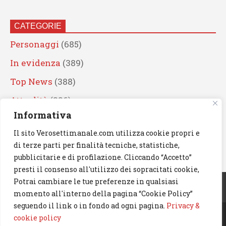
CATEGORIE
Personaggi
(685)
In evidenza
(389)
Top News
(388)
Attualità
(336)
Informativa
Eventi
(330)
Il sito Verosettimanale.com utilizza cookie propri e
Artisti
(241)
di terze parti per finalità tecniche, statistiche,
News
(238)
pubblicitarie e di profilazione. Cliccando “Accetto”
presti il consenso all'utilizzo dei sopracitati cookie,
Cerca
Potrai cambiare le tue preferenze in qualsiasi
momento all'interno della pagina “Cookie Policy”
seguendo il link o in fondo ad ogni pagina.
Privacy &
cookie policy
© 2023 Verosettimanale.com. All rights reserved.