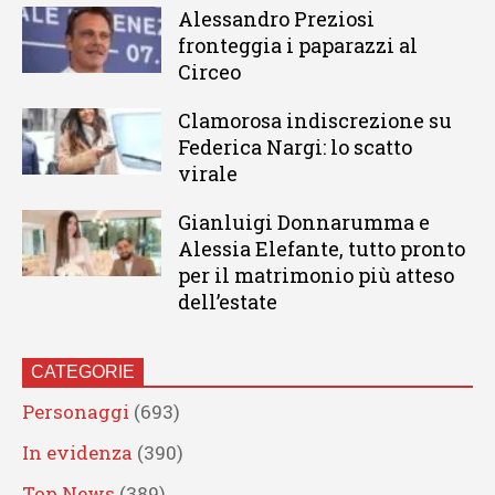
Alessandro Preziosi
fronteggia i paparazzi al
Circeo
Clamorosa indiscrezione su
Federica Nargi: lo scatto
virale
Gianluigi Donnarumma e
Alessia Elefante, tutto pronto
per il matrimonio più atteso
dell’estate
CATEGORIE
Personaggi
(693)
In evidenza
(390)
Top News
(389)