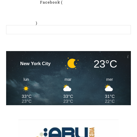
Facebook (
)
23°C
New York City
lun
mar
mer
33°C
33°C
31°C
23°C
23°C
22°C