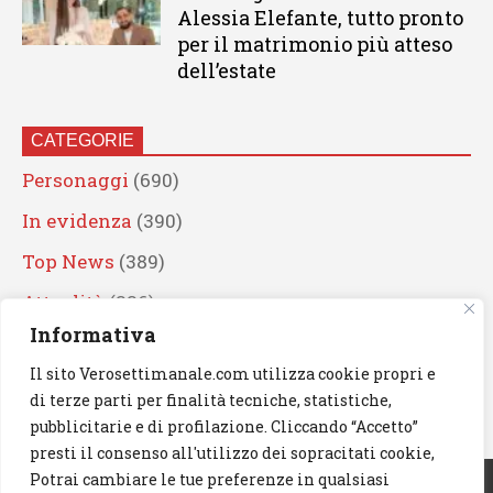
Alessia Elefante, tutto pronto
per il matrimonio più atteso
dell’estate
CATEGORIE
Personaggi
(690)
In evidenza
(390)
Top News
(389)
Attualità
(336)
Informativa
Eventi
(330)
Il sito Verosettimanale.com utilizza cookie propri e
Artisti
(241)
di terze parti per finalità tecniche, statistiche,
News
(239)
pubblicitarie e di profilazione. Cliccando “Accetto”
presti il consenso all'utilizzo dei sopracitati cookie,
Cerca
Potrai cambiare le tue preferenze in qualsiasi