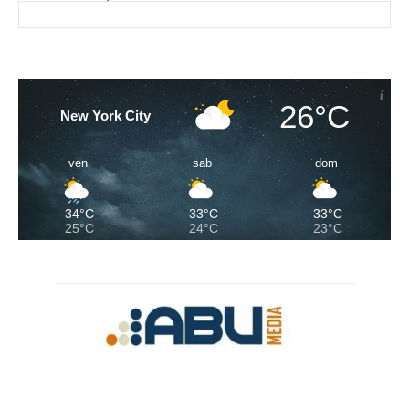
26°C
New York City
ven
sab
dom
34°C
33°C
33°C
25°C
24°C
23°C