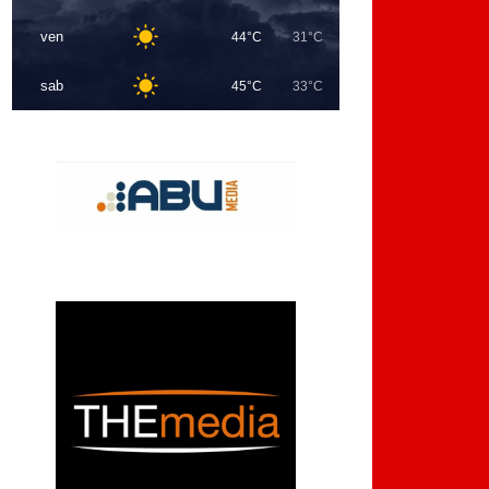
ven
44°C
31°C
sab
45°C
33°C