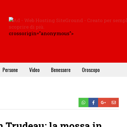
crossorigin="anonymous">
Persone
Video
Benessere
Oroscopo
n Trudeau: la mossa in