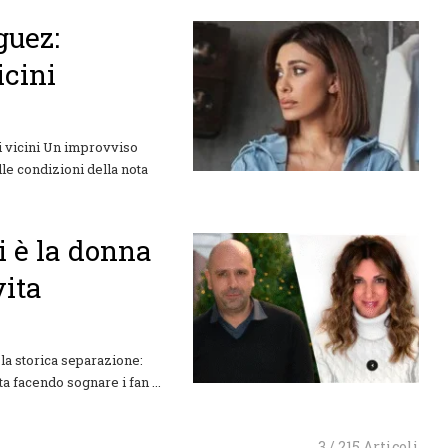
guez:
icini
i vicini Un improvviso
lle condizioni della nota
i è la donna
vita
la storica separazione:
 facendo sognare i fan ...
3 / 215 Articoli