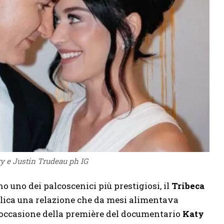
y e Justin Trudeau ph IG
o uno dei palcoscenici più prestigiosi, il
Tribeca
blica una relazione che da mesi alimentava
In occasione della première del documentario
Katy