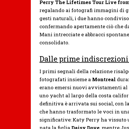
Perry The Lifetimes Tour Live from
regalando ai fotografi immagini di gr
gesti naturali, i due hanno condiviso
confermando apertamente ciò che da 
Mani intrecciate e abbracci spontan
consolidato.
Dalle prime indiscrezioni
I primi segnali della relazione risalg
fotografati insieme a
Montreal
duran
erano emersi nuovi avvistamenti al
uno yacht al largo della costa califo
definitiva è arrivata sui social, con 
che hanno trasformato le voci in una 
significative: Katy Perry ha vissuto
nata la figlia
Daisy Dove
, mentre Ju