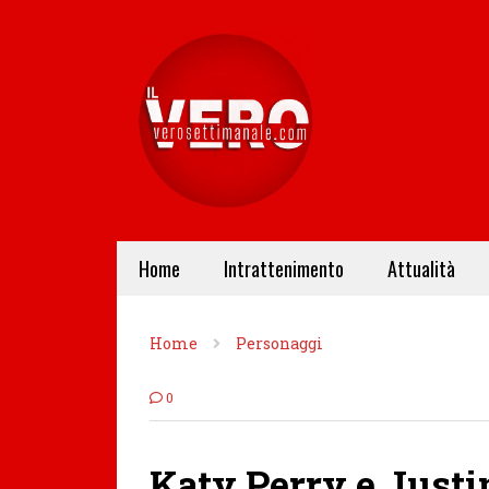
Home
Intrattenimento
Attualità
Home
Personaggi
0
Katy Perry e Justi