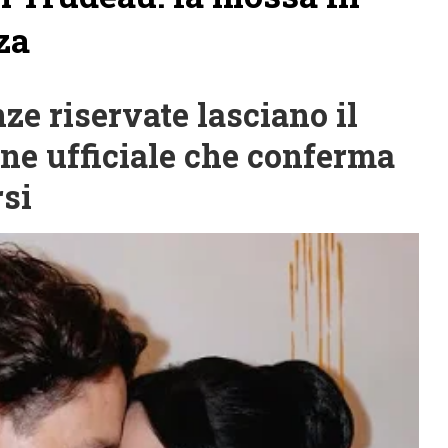
za
nze riservate lasciano il
one ufficiale che conferma
rsi