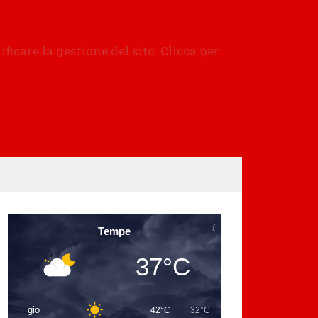
Tempe
37°C
gio
42°C
32°C