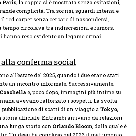
 Paris
, la coppia si è mostrata senza esitazioni,
ande complicità. Tra sorrisi, sguardi intensi e
 il red carpet senza cercare di nascondersi,
tempo circolava tra indiscrezioni e rumors.
ei hanno reso evidente un legame ormai
 alla conferma social
ono all’estate del 2025, quando i due erano stati
te un incontro informale. Successivamente,
Coachella
e, poco dopo, immagini più intime su
rniana avevano rafforzato i sospetti. La svolta
la pubblicazione di scatti di un viaggio a
Tokyo
,
storia ufficiale. Entrambi arrivano da relazioni
 una lunga storia con
Orlando Bloom
, dalla quale è
stin Trudeau ha concluso nel 2023 il matrimonio