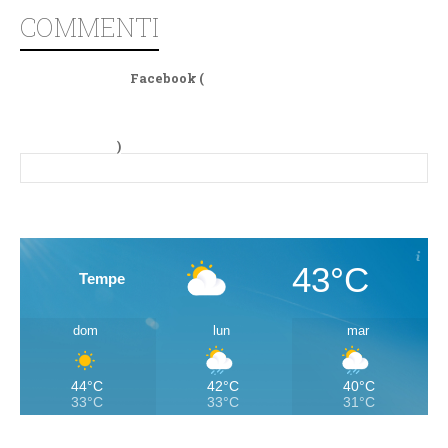
COMMENTI
Facebook (
)
43°C
Tempe
dom
lun
mar
44°C
42°C
40°C
33°C
33°C
31°C