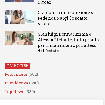
Circeo
Clamorosa indiscrezione su
Federica Nargi: lo scatto
virale
Gianluigi Donnarumma e
Alessia Elefante, tutto pronto
per il matrimonio più atteso
dell’estate
CATEGORIE
Personaggi
(692)
In evidenza
(390)
Top News
(389)
Attualità
(336)