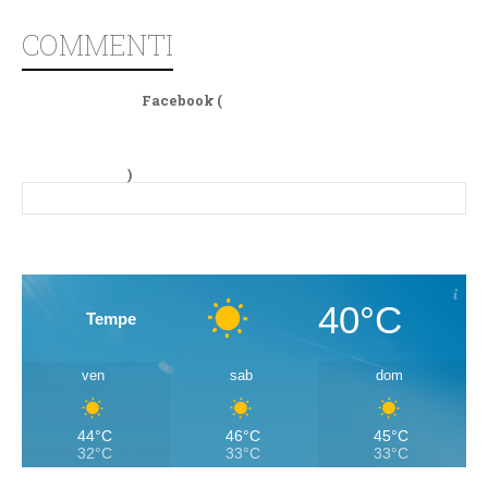
COMMENTI
Facebook (
)
40°C
Tempe
ven
sab
dom
44°C
46°C
45°C
32°C
33°C
33°C