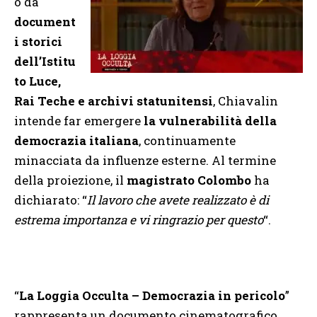
o da
document
i storici
dell’Istitu
to Luce,
Rai Teche e archivi statunitensi
, Chiavalin
intende far emergere
la vulnerabilità della
democrazia italiana
, continuamente
minacciata da influenze esterne. Al termine
della proiezione, il
magistrato Colombo
ha
dichiarato: “
Il lavoro che avete realizzato è di
estrema importanza e vi ringrazio per questo
“.
“
La Loggia Occulta – Democrazia in pericolo
”
rappresenta un documento cinematografico