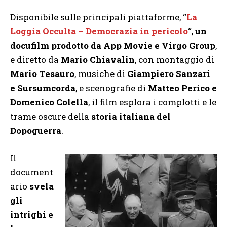
Disponibile sulle principali piattaforme, “
La
Loggia Occulta – Democrazia in pericolo
“,
un
docufilm prodotto da App Movie e Virgo Group
,
e diretto da
Mario Chiavalin
, con montaggio di
Mario Tesauro
, musiche di
Giampiero Sanzari
e Sursumcorda
, e scenografie di
Matteo Perico e
Domenico Colella
, il film esplora i complotti e le
trame oscure della
storia italiana del
Dopoguerra
.
Il
document
ario
svela
gli
intrighi e