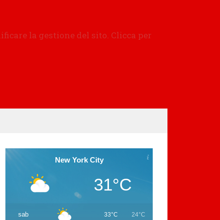
New York City
31°C
sab
33°C
24°C