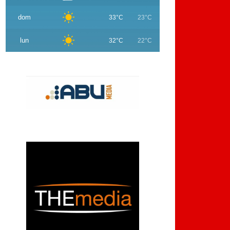
dom
33°C
23°C
lun
32°C
22°C