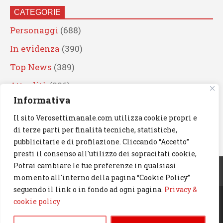
CATEGORIE
Personaggi
(688)
In evidenza
(390)
Top News
(389)
Attualità
(336)
Informativa
Eventi
(330)
Il sito Verosettimanale.com utilizza cookie propri e
Artisti
(241)
di terze parti per finalità tecniche, statistiche,
News
(238)
pubblicitarie e di profilazione. Cliccando “Accetto”
presti il consenso all'utilizzo dei sopracitati cookie,
Cerca
Potrai cambiare le tue preferenze in qualsiasi
momento all'interno della pagina “Cookie Policy”
seguendo il link o in fondo ad ogni pagina.
Privacy &
cookie policy
© 2023 Verosettimanale.com. All rights reserved.