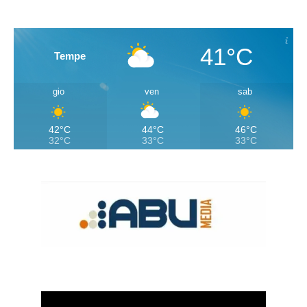
41°C
Tempe
gio
ven
sab
42°C
44°C
46°C
32°C
33°C
33°C