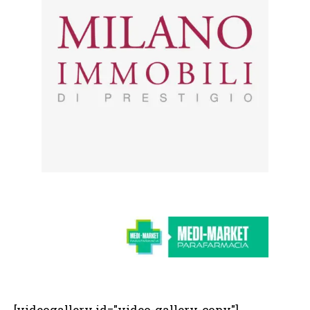
[videogallery id="video-gallery-copy"]