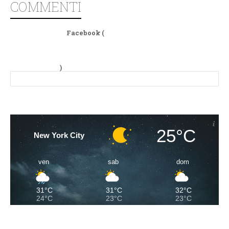
COMMENTI
Facebook (
)
25°C
New York City
ven
sab
dom
31°C
31°C
32°C
24°C
23°C
23°C