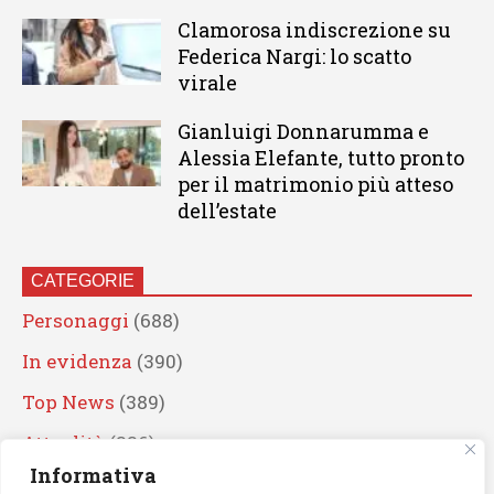
Clamorosa indiscrezione su
Federica Nargi: lo scatto
virale
Gianluigi Donnarumma e
Alessia Elefante, tutto pronto
per il matrimonio più atteso
dell’estate
CATEGORIE
Personaggi
(688)
In evidenza
(390)
Top News
(389)
Attualità
(336)
Informativa
Eventi
(330)