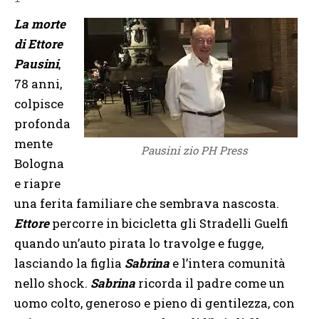
La morte
di Ettore
Pausini
,
78 anni,
colpisce
profonda
mente
Pausini zio PH Press
Bologna
e riapre
una ferita familiare che sembrava nascosta.
Ettore
percorre in bicicletta gli Stradelli Guelfi
quando un’auto pirata lo travolge e fugge,
lasciando la figlia
Sabrina
e l’intera comunità
nello shock.
Sabrina
ricorda il padre come un
uomo colto, generoso e pieno di gentilezza, con