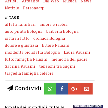
Artisti
Attualità
Dal Web
Musica
News
Notizie
Personaggi
TAGS
affetti familiari
amore e rabbia
auto pirata Bologna
barberia Bologna
città in lutto
cronaca Bologna
dolore e giustizia
Ettore Pausini
incidente bicicletta Bologna
Laura Pausini
lutto famiglia Pausini
memoria del padre
Sabrina Pausini
tensioni tra cugini
tragedia famiglia celebre
Condividi
Finale dei mondiali: tutte le