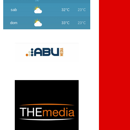
sab
32°C
23°C
dom
33°C
23°C