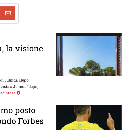
, la visione
di Julinda Llupo,
vista a Julinda Llupo,
ead More
rimo posto
condo Forbes