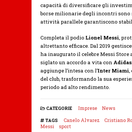
capacità di diversificare gli investim
borse milionarie degli incontri sono
attività parallele garantiscono stabi
Completa il podio
Lionel Messi
, pro
altrettanto efficace. Dal 2019 gestis
ha inaugurato il celebre Messi Store 
siglato un accordo a vita con
Adidas
aggiunge l’intesa con l’
Inter Miami
,
del club, trasformando la sua esperie
periodo ad alto rendimento.
Imprese
News
CATEGORIE
Canelo Alvarez
Cristiano R
TAGS
Messi
sport