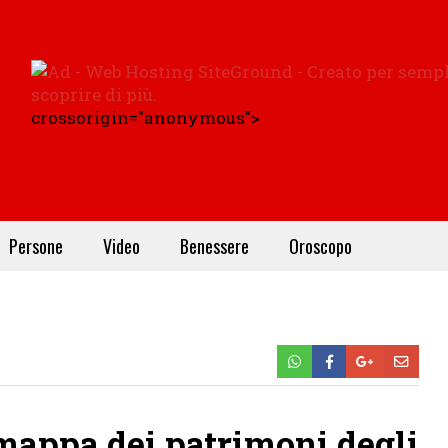
crossorigin="anonymous">
Persone
Video
Benessere
Oroscopo
 mappa dei patrimoni degli