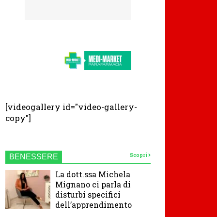
[videogallery id="video-gallery-
copy"]
Scopri
BENESSERE
La dott.ssa Michela
Mignano ci parla di
disturbi specifici
dell’apprendimento