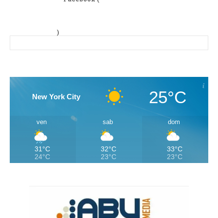
)
25°C
New York City
ven
sab
dom
31°C
32°C
33°C
24°C
23°C
23°C