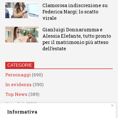
Clamorosa indiscrezione su
Federica Nargi: lo scatto
virale
Gianluigi Donnarumma e
Alessia Elefante, tutto pronto
per il matrimonio più atteso
dell’estate
CATEGORIE
Personaggi
(690)
In evidenza
(390)
Top News
(389)
Attualità
(336)
Informativa
Eventi
(330)