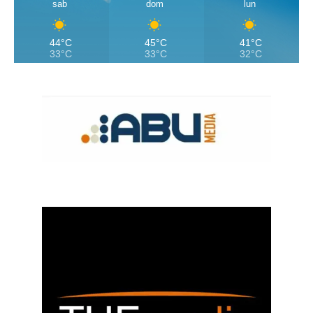
sab
dom
lun
44°C
45°C
41°C
33°C
33°C
32°C