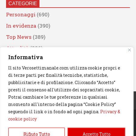
CATEGORIE
Personaggi
(690)
In evidenza
(390)
Top News
(389)
Attualità
(336)
Informativa
Eventi
(330)
Il sito Verosettimanale.com utilizza cookie propri e
Artisti
(241)
di terze parti per finalità tecniche, statistiche,
News
(239)
pubblicitarie e di profilazione. Cliccando “Accetto”
presti il consenso all'utilizzo dei sopracitati cookie,
Cerca
Potrai cambiare le tue preferenze in qualsiasi
momento all'interno della pagina “Cookie Policy”
seguendo il link o in fondo ad ogni pagina.
Privacy &
cookie policy
© 2023 Verosettimanale.com. All rights reserved.
Rifiuto Tutto
Accetto Tutto