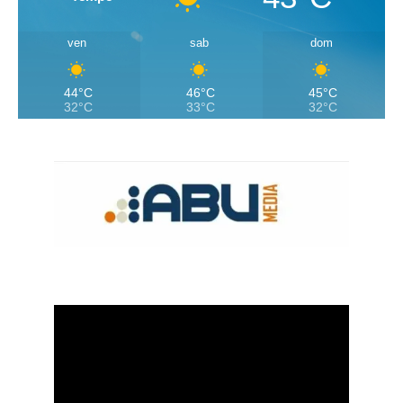
ven
sab
dom
44°C
46°C
45°C
32°C
33°C
32°C