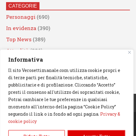
CATEGORIE
Personaggi
(690)
In evidenza
(390)
Top News
(389)
Attualità
(336)
Informativa
Eventi
(330)
Il sito Verosettimanale.com utilizza cookie propri e
Artisti
(241)
di terze parti per finalità tecniche, statistiche,
News
(239)
pubblicitarie e di profilazione. Cliccando “Accetto”
presti il consenso all'utilizzo dei sopracitati cookie,
Cerca
Potrai cambiare le tue preferenze in qualsiasi
momento all'interno della pagina “Cookie Policy”
seguendo il link o in fondo ad ogni pagina.
Privacy &
cookie policy
© 2023 Verosettimanale.com. All rights reserved.