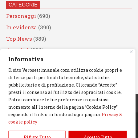
CATEGORIE
Personaggi
(690)
In evidenza
(390)
Top News
(389)
Attualità
(336)
Informativa
Eventi
(330)
Il sito Verosettimanale.com utilizza cookie propri e
Artisti
(241)
di terze parti per finalità tecniche, statistiche,
News
(239)
pubblicitarie e di profilazione. Cliccando “Accetto”
presti il consenso all'utilizzo dei sopracitati cookie,
Cerca
Potrai cambiare le tue preferenze in qualsiasi
momento all'interno della pagina “Cookie Policy”
seguendo il link o in fondo ad ogni pagina.
Privacy &
cookie policy
© 2023 Verosettimanale.com. All rights reserved.
Rifiuto Tutto
Accetto Tutto