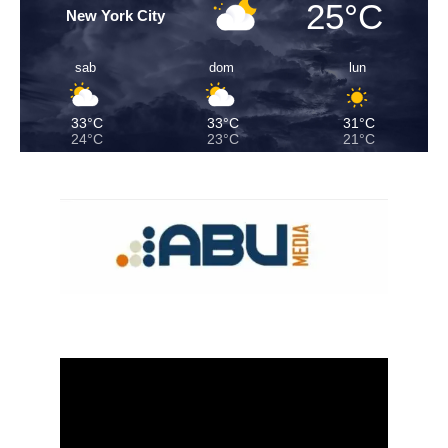
25°C
New York City
sab
dom
lun
33°C
33°C
31°C
24°C
23°C
21°C