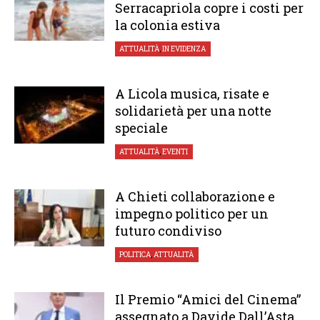
Serracapriola copre i costi per
la colonia estiva
ATTUALITÀ
,
IN EVIDENZA
A Licola musica, risate e
solidarietà per una notte
speciale
ATTUALITÀ
,
EVENTI
A Chieti collaborazione e
impegno politico per un
futuro condiviso
POLITICA
,
ATTUALITÀ
Il Premio “Amici del Cinema”
assegnato a Davide Dall’Asta