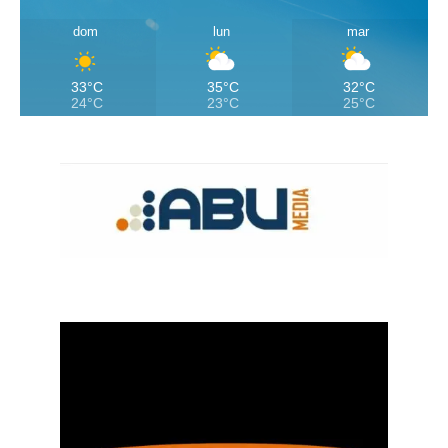
dom
lun
mar
33°C
35°C
32°C
24°C
23°C
25°C