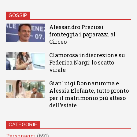
GOSSIP
Alessandro Preziosi
fronteggia i paparazzi al
Circeo
Clamorosa indiscrezione su
Federica Nargi: lo scatto
virale
Gianluigi Donnarumma e
Alessia Elefante, tutto pronto
per il matrimonio più atteso
dell’estate
CATEGORIE
Personaggi
(691)