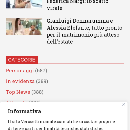
Federica Nargi: lo scatto
virale
Gianluigi Donnarumma e
Alessia Elefante, tutto pronto
per il matrimonio più atteso
dell’estate
CATEGORIE
Personaggi
(687)
In evidenza
(389)
Top News
(388)
Attualità
(336)
Informativa
Eventi
(330)
Il sito Verosettimanale.com utilizza cookie propri e
Artisti
(241)
di terze parti per finalità tecniche, statistiche,