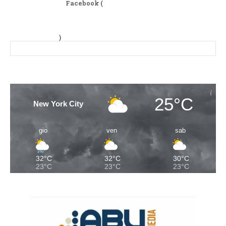
Facebook (
)
25°C
New York City
gio
ven
sab
32°C
32°C
30°C
23°C
23°C
23°C