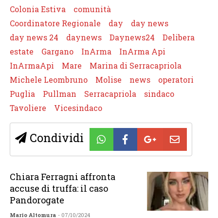
Colonia Estiva
comunità
Coordinatore Regionale
day
day news
day news 24
daynews
Daynews24
Delibera
estate
Gargano
InArma
InArma Api
InArmaApi
Mare
Marina di Serracapriola
Michele Leombruno
Molise
news
operatori
Puglia
Pullman
Serracapriola
sindaco
Tavoliere
Vicesindaco
Condividi
Chiara Ferragni affronta
accuse di truffa: il caso
Pandorogate
Mario Altomura
- 07/10/2024