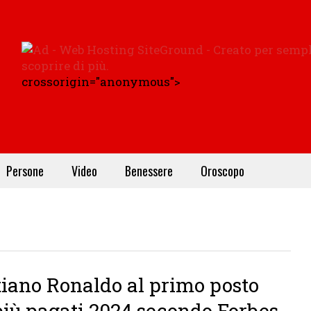
crossorigin="anonymous">
Persone
Video
Benessere
Oroscopo
tiano Ronaldo al primo posto
più pagati 2024 secondo Forbes