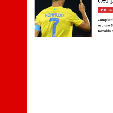
SPORT
,
DA
Campioni 
escluse N
Ronaldo al