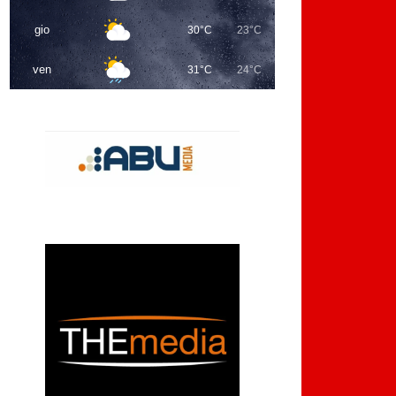
gio
30°C
23°C
ven
31°C
24°C