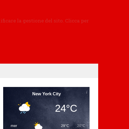
New York City
24°C
mer
29°C
20°C