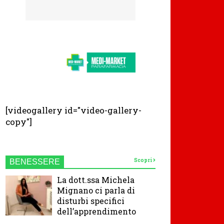
[videogallery id="video-gallery-
copy"]
Scopri
BENESSERE
La dott.ssa Michela
Mignano ci parla di
disturbi specifici
dell’apprendimento