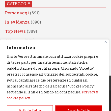
CATEGORIE
Personaggi
(691)
In evidenza
(390)
Top News
(389)
Attualità
(336)
Informativa
Eventi
(330)
Il sito Verosettimanale.com utilizza cookie propri e
Artisti
(241)
di terze parti per finalità tecniche, statistiche,
News
(239)
pubblicitarie e di profilazione. Cliccando “Accetto”
presti il consenso all'utilizzo dei sopracitati cookie,
Cerca
Potrai cambiare le tue preferenze in qualsiasi
momento all'interno della pagina “Cookie Policy”
seguendo il link o in fondo ad ogni pagina.
Privacy &
cookie policy
© 2023 Verosettimanale.com. All rights reserved.
Rifiuto Tutto
Accetto Tutto