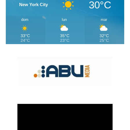
30°C
New York City
dom
lun
mar
33°C
35°C
32°C
24°C
23°C
25°C