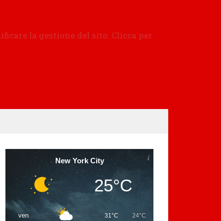
New York City
25°C
ven
31°C
24°C