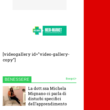
[videogallery id="video-gallery-
copy"]
Scopri
BENESSERE
La dott.ssa Michela
Mignano ci parla di
disturbi specifici
dell’apprendimento