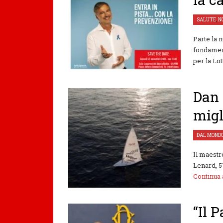
SALUTE
,
N
Parte la 
fondament
per la Lott
Dan 
migl
DAL MOND
Il maestr
Lenard, 57
Continua
“Il 