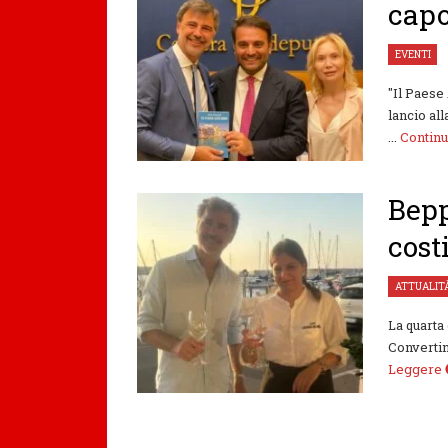
capo
EVENTI
"Il Paese
lancio all
...
Contin
Bepp
cost
ATTUALIT
La quarta
Convertini
Leggere