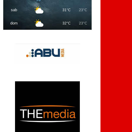
sab
31°C
23°C
dom
32°C
23°C