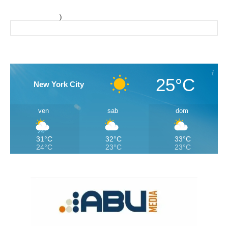
)
25°C
New York City
ven
sab
dom
31°C
32°C
33°C
24°C
23°C
23°C