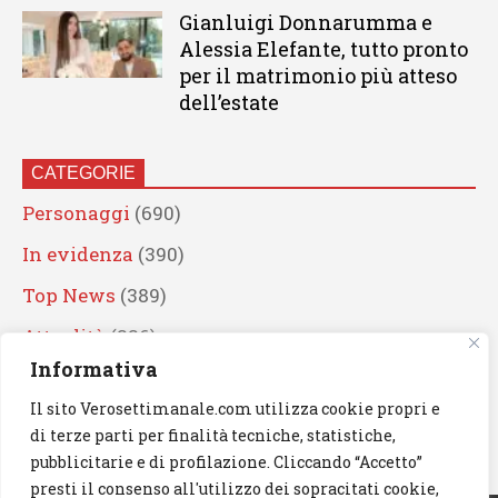
Gianluigi Donnarumma e
Alessia Elefante, tutto pronto
per il matrimonio più atteso
dell’estate
CATEGORIE
Personaggi
(690)
In evidenza
(390)
Top News
(389)
Attualità
(336)
Informativa
Eventi
(330)
Il sito Verosettimanale.com utilizza cookie propri e
Artisti
(241)
di terze parti per finalità tecniche, statistiche,
News
(238)
pubblicitarie e di profilazione. Cliccando “Accetto”
presti il consenso all'utilizzo dei sopracitati cookie,