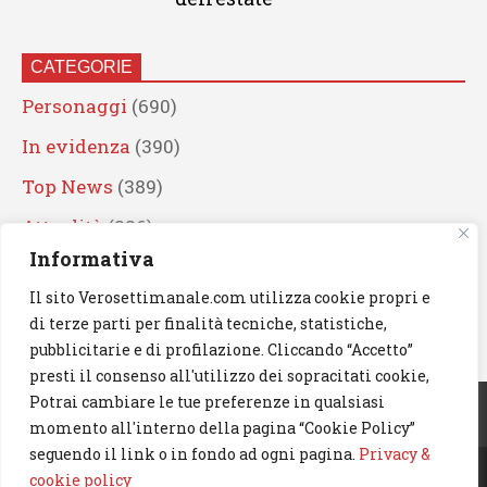
CATEGORIE
Personaggi
(690)
In evidenza
(390)
Top News
(389)
Attualità
(336)
Informativa
Eventi
(330)
Il sito Verosettimanale.com utilizza cookie propri e
Artisti
(241)
di terze parti per finalità tecniche, statistiche,
News
(239)
pubblicitarie e di profilazione. Cliccando “Accetto”
presti il consenso all'utilizzo dei sopracitati cookie,
Cerca
Potrai cambiare le tue preferenze in qualsiasi
momento all'interno della pagina “Cookie Policy”
seguendo il link o in fondo ad ogni pagina.
Privacy &
cookie policy