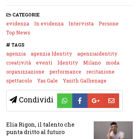
CATEGORIE
evidenza
In evidenza
Intervista
Persone
Top News
TAGS
agenzia
agenzia Identity
agenziaidentity
creatività
eventi
Identity
Milano
moda
organizzazione
performance
recitazione
spettacolo
Yas Gale
Yasith Galhenage
Condividi
Elia Rigon, il talento che
punta dritto al futuro