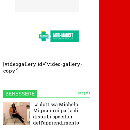
[videogallery id="video-gallery-
copy"]
Scopri
BENESSERE
La dott.ssa Michela
Mignano ci parla di
disturbi specifici
dell’apprendimento