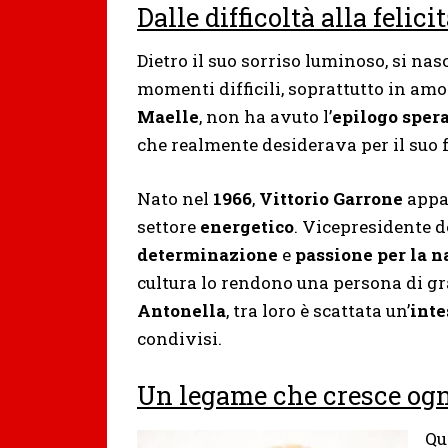
Dalle difficoltà alla felici
Dietro il suo sorriso luminoso, si n
momenti difficili, soprattutto in amo
Maelle
, non ha avuto l’
epilogo sper
che realmente desiderava per il suo f
Nato nel
1966
,
Vittorio Garrone
appar
settore
energetico
. Vicepresidente 
determinazione
e
passione per la n
cultura lo rendono una persona di g
Antonella
, tra loro è scattata un’
int
condivisi.
Un legame che cresce ogn
Qu