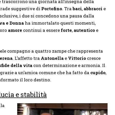
e
trascorrono una giornata all’insegna della
strade suggestive di
Portofino
. Tra
baci
,
abbracci
e
sclusive, i due si concedono una pausa dalla
va e Donna
ha immortalato questi momenti,
loro
amore
continui a essere
forte
,
autentico
e
fedele compagno a quattro zampe che rappresenta
serena
. L’affetto tra
Antonella
e
Vittorio
cresce
sfide della vita
con determinazione e armonia. Il
e grazie a un’amica comune che ha fatto da
cupido
,
formato il loro destino.
ucia e stabilità
lla