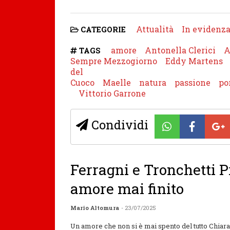
Attualità
In evidenz
CATEGORIE
amore
Antonella Clerici
A
TAGS
Sempre Mezzogiorno
Eddy Martens
del
Cuoco
Maelle
natura
passione
po
Vittorio Garrone
Condividi
Ferragni e Tronchetti P
amore mai finito
Mario Altomura
- 23/07/2025
Un amore che non si è mai spento del tutto Chiar