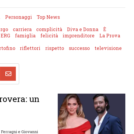
a
Personaggi
Top News
rgo
carriera
complicità
Diva e Donna
È
ERG
famiglia
felicità
imprenditore
La Prova
rtofino
riflettori
rispetto
successo
televisione
rovera: un
a Ferragni e Giovanni