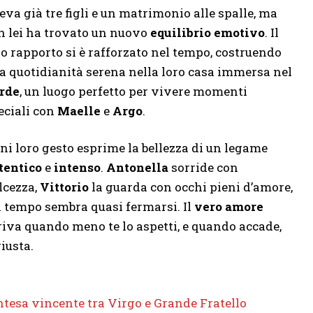
eva già tre figli e un matrimonio alle spalle, ma
n lei ha trovato un nuovo
equilibrio emotivo
. Il
ro rapporto si è rafforzato nel tempo, costruendo
a quotidianità serena nella loro casa immersa nel
rde
, un luogo perfetto per vivere momenti
eciali con
Maelle
e
Argo
.
ni loro gesto esprime la bellezza di un legame
tentico
e
intenso
.
Antonella
sorride con
lcezza,
Vittorio
la guarda con occhi pieni d’amore,
il tempo sembra quasi fermarsi. Il
vero amore
riva quando meno te lo aspetti, e quando accade,
giusta.
ntesa vincente tra Virgo e Grande Fratello