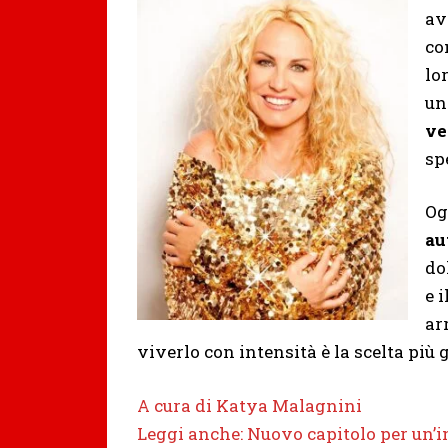
av
co
lo
un
ve
sp
Og
au
do
e 
ar
viverlo con intensità è la scelta più 
A cura di Katya Malagnini
Leggi anche: Nuovo capitolo per un’i