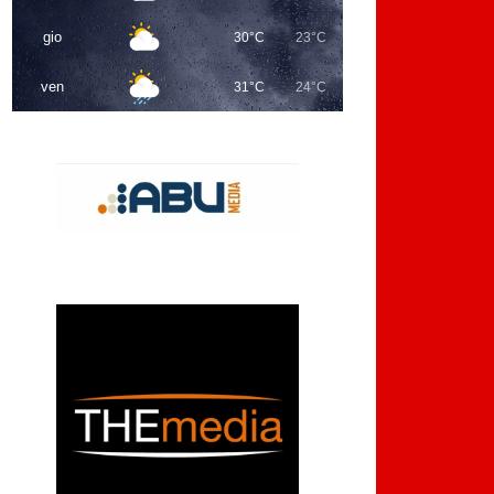
gio
30°C
23°C
ven
31°C
24°C