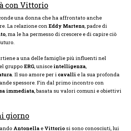
tà con Vittorio
asconde una donna che ha affrontato anche
re. La relazione con
Eddy Martens
, padre di
ato
, ma le ha permesso di crescere e di capire ciò
uturo.
tiene a una delle famiglie più influenti nel
del gruppo
ERG
, unisce
intelligenza
,
atura
. Il suo amore per i
cavalli
e la sua profonda
rande spessore. Fin dal primo incontro con
esa immediata
, basata su valori comuni e obiettivi
i giorno
ando
Antonella
e
Vittorio
si sono conosciuti, lui