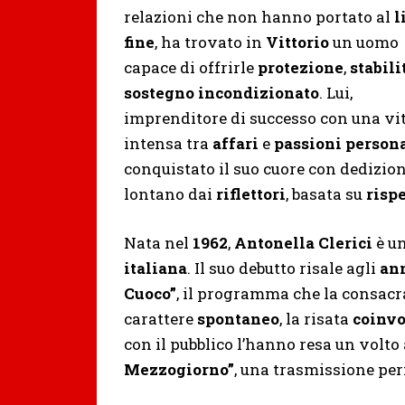
relazioni che non hanno portato al
l
fine
, ha trovato in
Vittorio
un uomo
capace di offrirle
protezione
,
stabili
sostegno incondizionato
. Lui,
imprenditore di successo con una vi
intensa tra
affari
e
passioni persona
conquistato il suo cuore con dedizione
lontano dai
riflettori
, basata su
risp
Nata nel
1962
,
Antonella Clerici
è un
italiana
. Il suo debutto risale agli
ann
Cuoco”
, il programma che la consac
carattere
spontaneo
, la risata
coinvo
con il pubblico l’hanno resa un vol
Mezzogiorno”
, una trasmissione per