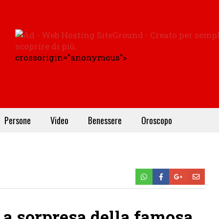
crossorigin="anonymous">
Persone
Video
Benessere
Oroscopo
 a sorpresa della famosa