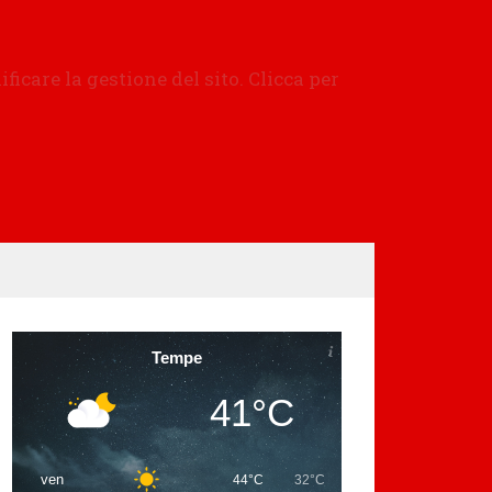
Tempe
41°C
ven
44°C
32°C