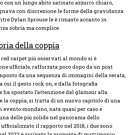
to con un lungo abito satinato azzurro chiaro,
gnava con discrezione le forme della gravidanza
tre Dylan Sprouse le è rimasto accanto in
za sobria ma complice.
oria della coppia
red carpet più osservati al mondo si è
ne ufficiale, rafforzata poco dopo da un post
composto da una sequenza di immagini della serata,
cui il gesto rock on, e dalla fotografia
he ha spostato l’attenzione dal glamour alla
 la coppia, si tratta di un nuovo capitolo di una
un evento mondano, nata quasi per caso e
 una delle più solide nel panorama dello
fficializzato il rapporto nel 2018, i due sono
nel 2022 è arrivata la proposta di matrimonio