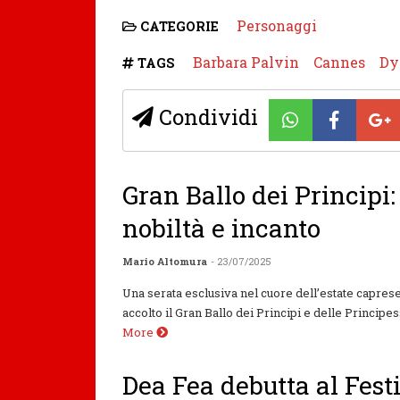
Personaggi
CATEGORIE
Barbara Palvin
Cannes
Dy
TAGS
Condividi
Gran Ballo dei Principi:
nobiltà e incanto
Mario Altomura
- 23/07/2025
Una serata esclusiva nel cuore dell’estate capres
accolto il Gran Ballo dei Principi e delle Principe
More
Dea Fea debutta al Festi