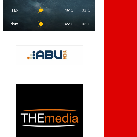
sab
46°C
33°C
dom
45°C
32°C