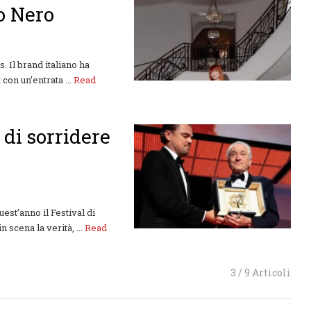
o Nero
. Il brand italiano ha
con un’entrata ...
Read
di sorridere
est’anno il Festival di
scena la verità, ...
Read
3 / 9 Articoli