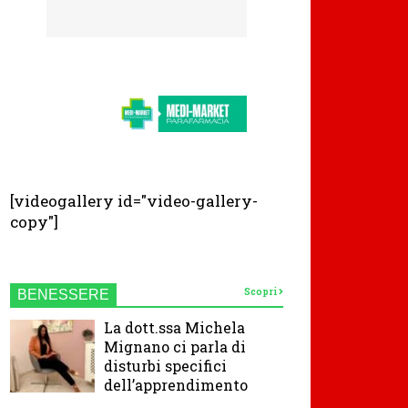
[videogallery id="video-gallery-
copy"]
Scopri
BENESSERE
La dott.ssa Michela
Mignano ci parla di
disturbi specifici
dell’apprendimento