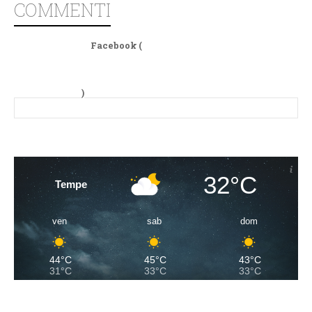
COMMENTI
Facebook (
)
32°C
Tempe
ven
sab
dom
44°C
45°C
43°C
31°C
33°C
33°C