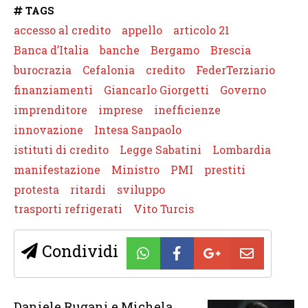
TAGS
accesso al credito
appello
articolo 21
Banca d’Italia
banche
Bergamo
Brescia
burocrazia
Cefalonia
credito
FederTerziario
finanziamenti
Giancarlo Giorgetti
Governo
imprenditore
imprese
inefficienze
innovazione
Intesa Sanpaolo
istituti di credito
Legge Sabatini
Lombardia
manifestazione
Ministro
PMI
prestiti
protesta
ritardi
sviluppo
trasporti refrigerati
Vito Turcis
Condividi
Daniele Rugani e Michela