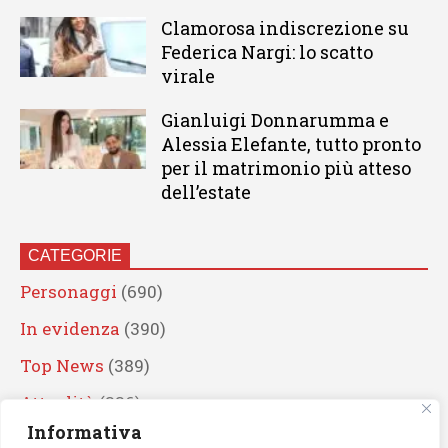
Clamorosa indiscrezione su
Federica Nargi: lo scatto
virale
Gianluigi Donnarumma e
Alessia Elefante, tutto pronto
per il matrimonio più atteso
dell’estate
CATEGORIE
Personaggi
(690)
In evidenza
(390)
Top News
(389)
Attualità
(336)
Informativa
Eventi
(330)