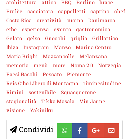
architettura
attico
BBQ
Berlino
brace
Brulèe
cacciatora
cappelletti
caprino
chef
Costa Rica
creatività
cucina
Danimarca
erbe
esperienza
evento
gastronomica
Gelato
gelso
Gnocchi
griglia
Grillattico
Ibiza
Instagram
Manzo
Marina Centro
Matia Brighi
Mazzancolle
Melanzana
memoria
menù
more
Noma 2.0
Norvegia
Paesi Baschi
Pescato
Piemonte.
Reis Cibo Libero di Montagna
riminesitudine.
Rimini
sostenibile
Squacquerone
stagionalità
Tikka Masala
Vin Jaune
visione
Yakiniku
Condividi