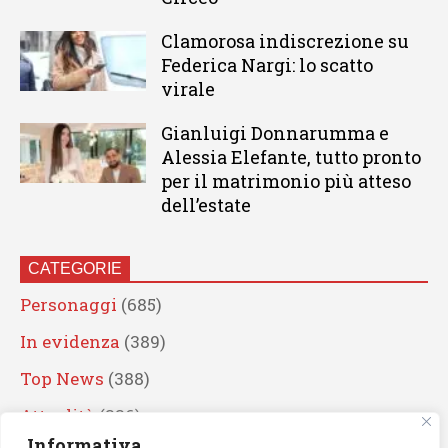
Clamorosa indiscrezione su
Federica Nargi: lo scatto
virale
Gianluigi Donnarumma e
Alessia Elefante, tutto pronto
per il matrimonio più atteso
dell’estate
CATEGORIE
Personaggi
(685)
In evidenza
(389)
Top News
(388)
Attualità
(336)
Informativa