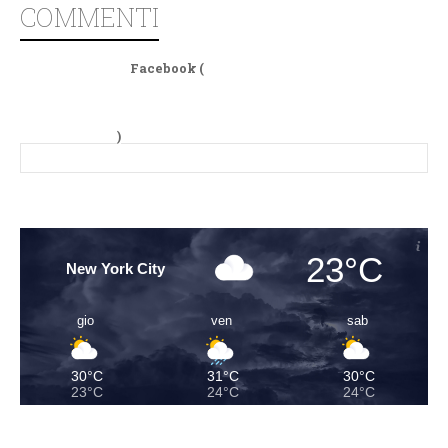
COMMENTI
Facebook (
)
23°C
New York City
gio
ven
sab
30°C
31°C
30°C
23°C
24°C
24°C