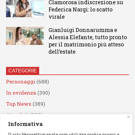
Clamorosa indiscrezione su
Federica Nargi: lo scatto
virale
Gianluigi Donnarumma e
Alessia Elefante, tutto pronto
per il matrimonio più atteso
dell’estate
CATEGORIE
Personaggi
(688)
In evidenza
(390)
Top News
(389)
Attualità
(336)
Informativa
Eventi
(330)
Il sito Verosettimanale.com utilizza cookie propri e