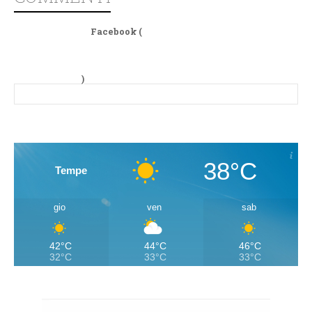
Facebook (
)
38°C
Tempe
gio
ven
sab
42°C
44°C
46°C
32°C
33°C
33°C