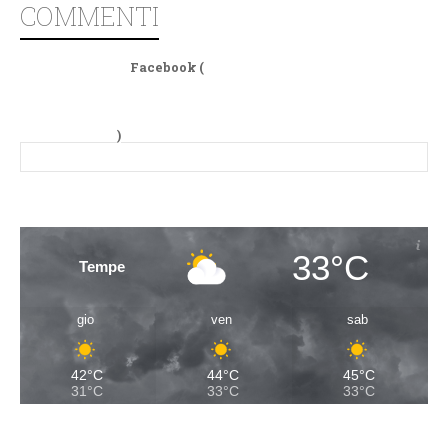
COMMENTI
Facebook (
)
33°C
Tempe
gio
ven
sab
42°C
44°C
45°C
31°C
33°C
33°C