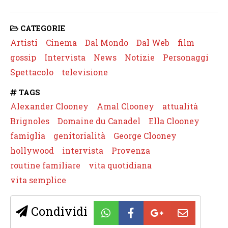
CATEGORIE
Artisti
Cinema
Dal Mondo
Dal Web
film
gossip
Intervista
News
Notizie
Personaggi
Spettacolo
televisione
TAGS
Alexander Clooney
Amal Clooney
attualità
Brignoles
Domaine du Canadel
Ella Clooney
famiglia
genitorialità
George Clooney
hollywood
intervista
Provenza
routine familiare
vita quotidiana
vita semplice
Condividi