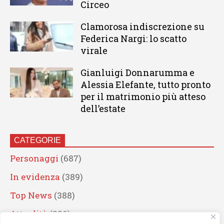
Circeo
Clamorosa indiscrezione su
Federica Nargi: lo scatto
virale
Gianluigi Donnarumma e
Alessia Elefante, tutto pronto
per il matrimonio più atteso
dell’estate
CATEGORIE
Personaggi
(687)
In evidenza
(389)
Top News
(388)
Attualità
(336)