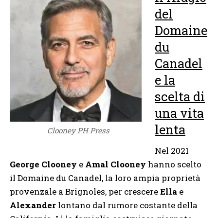
del
Domaine
du
Canadel
e la
scelta di
una vita
lenta
Clooney PH Press
Nel 2021
George Clooney
e
Amal Clooney
hanno scelto
il Domaine du Canadel, la loro ampia proprietà
provenzale a Brignoles, per crescere
Ella
e
Alexander
lontano dal rumore costante della